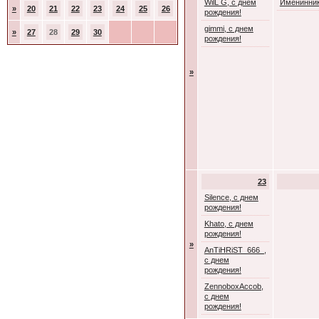
WilL G, с днем
Именинник
»
20
21
22
23
24
25
26
рождения!
gimmi, с днем
»
27
28
29
30
рождения!
»
23
Silence, с днем
рождения!
Khato, с днем
рождения!
»
AnTiHRiST_666_,
с днем
рождения!
ZennoboxAccob,
с днем
рождения!