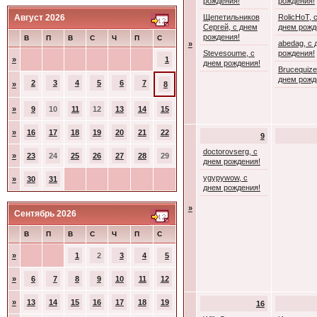
рождения!
рождения!
Август 2026
Щепетильников
RolicHoT, 
Сергей, с днем
днем рожд
рождения!
В
П
В
С
Ч
П
С
abedag, с 
»
Stevesoume, с
рождения!
»
1
днем рождения!
Brucequize
днем рожд
2
3
4
5
6
7
»
8
»
9
10
11
12
13
14
15
»
16
17
18
19
20
21
22
9
doctorovserg, с
»
23
24
25
26
27
28
29
днем рождения!
ygypywow, с
»
30
31
днем рождения!
»
Сентябрь 2026
В
П
В
С
Ч
П
С
»
1
2
3
4
5
»
6
7
8
9
10
11
12
»
13
14
15
16
17
18
19
16