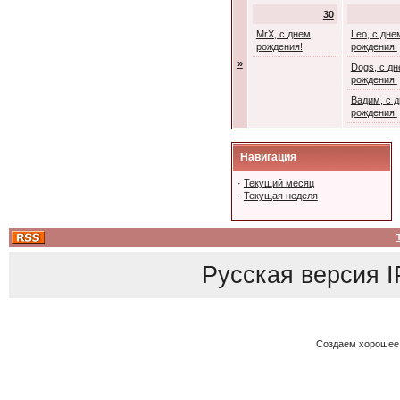
30
MrX, с днем
Leo, с дне
рождения!
рождения!
»
Dogs, с д
рождения!
Вадим, с 
рождения!
Навигация
·
Текущий месяц
·
Текущая неделя
Русская версия
I
Создаем хорошее