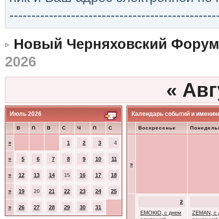
-----------------------------------------------
Новый Черняховский Форум
2026
«
Авг
Июль 2026
Календарь событий и именин
В
П
В
С
Ч
П
С
Воскресенье
Понедель
»
1
2
3
4
»
5
6
7
8
9
10
11
»
»
12
13
14
15
16
17
18
»
19
20
21
22
23
24
25
2
»
26
27
28
29
30
31
EMOKID, с днем
ZEMAN, с 