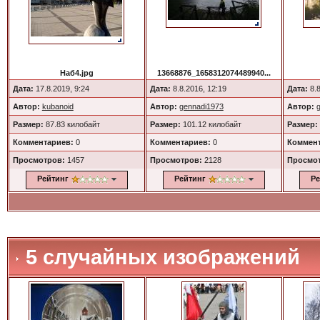
Наб4.jpg
13668876_1658312074489940...
Дата:
17.8.2019, 9:24
Дата:
8.8.2016, 12:19
Дата:
8.8
Автор:
kubanoid
Автор:
gennadi1973
Автор:
Размер:
87.83 килобайт
Размер:
101.12 килобайт
Размер:
Комментариев:
0
Комментариев:
0
Коммент
Просмотров:
1457
Просмотров:
2128
Просмо
Рейтинг
Рейтинг
Ре
5 случайных изображений