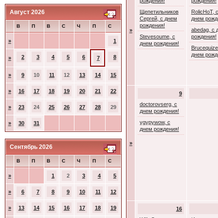
рождения!
рождения!
Август 2026
Щепетильников
RolicHoT, 
Сергей, с днем
днем рожд
рождения!
В
П
В
С
Ч
П
С
abedag, с 
»
Stevesoume, с
рождения!
»
1
днем рождения!
Brucequize
днем рожд
2
3
4
5
6
8
»
7
»
9
10
11
12
13
14
15
»
16
17
18
19
20
21
22
9
doctorovserg, с
»
23
24
25
26
27
28
29
днем рождения!
ygypywow, с
»
30
31
днем рождения!
»
Сентябрь 2026
В
П
В
С
Ч
П
С
»
1
2
3
4
5
»
6
7
8
9
10
11
12
»
13
14
15
16
17
18
19
16