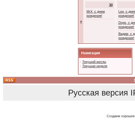
30
MrX, с днем
Leo, с дне
рождения!
рождения!
»
Dogs, с д
рождения!
Вадим, с 
рождения!
Навигация
·
Текущий месяц
·
Текущая неделя
Русская версия
I
Создаем хорошее