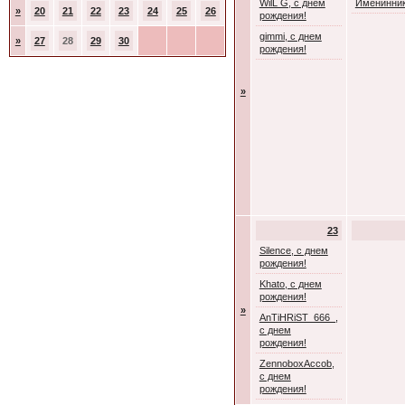
WilL G, с днем
Именинник
»
20
21
22
23
24
25
26
рождения!
gimmi, с днем
»
27
28
29
30
рождения!
»
23
Silence, с днем
рождения!
Khato, с днем
рождения!
»
AnTiHRiST_666_,
с днем
рождения!
ZennoboxAccob,
с днем
рождения!