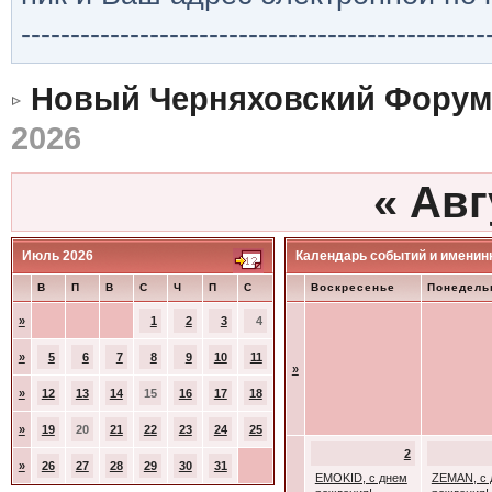
-----------------------------------------------
Новый Черняховский Форум
2026
«
Авг
Июль 2026
Календарь событий и именин
В
П
В
С
Ч
П
С
Воскресенье
Понедель
»
1
2
3
4
»
5
6
7
8
9
10
11
»
»
12
13
14
15
16
17
18
»
19
20
21
22
23
24
25
2
»
26
27
28
29
30
31
EMOKID, с днем
ZEMAN, с 