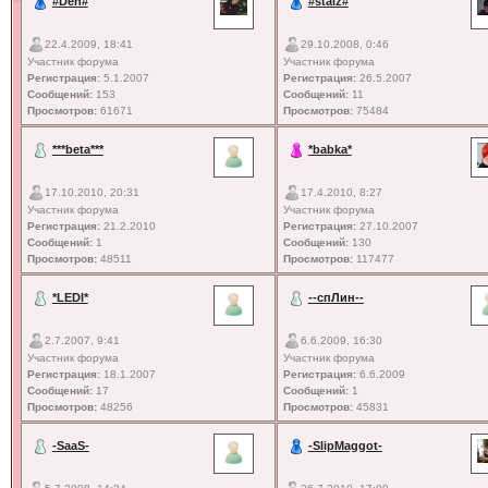
#Den#
#staiz#
22.4.2009, 18:41
29.10.2008, 0:46
Участник форума
Участник форума
Регистрация:
5.1.2007
Регистрация:
26.5.2007
Сообщений:
153
Сообщений:
11
Просмотров:
61671
Просмотров:
75484
***beta***
*babka*
17.10.2010, 20:31
17.4.2010, 8:27
Участник форума
Участник форума
Регистрация:
21.2.2010
Регистрация:
27.10.2007
Сообщений:
1
Сообщений:
130
Просмотров:
48511
Просмотров:
117477
*LEDI*
--спЛин--
2.7.2007, 9:41
6.6.2009, 16:30
Участник форума
Участник форума
Регистрация:
18.1.2007
Регистрация:
6.6.2009
Сообщений:
17
Сообщений:
1
Просмотров:
48256
Просмотров:
45831
-SaaS-
-SlipMaggot-