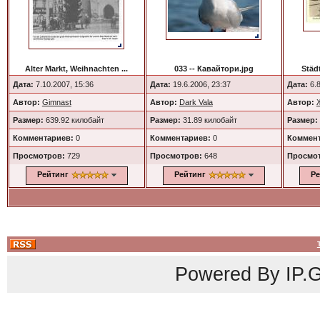
Alter Markt, Weihnachten ...
033 -- Кавайтори.jpg
Städ
Дата:
7.10.2007, 15:36
Дата:
19.6.2006, 23:37
Дата:
6.8
Автор:
Gimnast
Автор:
Dark Vala
Автор:
Размер:
639.92 килобайт
Размер:
31.89 килобайт
Размер:
Комментариев:
0
Комментариев:
0
Коммент
Просмотров:
729
Просмотров:
648
Просмо
Рейтинг
Рейтинг
Ре
Powered By
IP.G