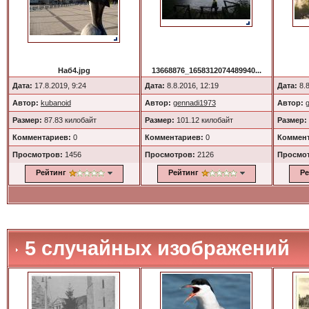
Наб4.jpg
13668876_1658312074489940...
Дата:
17.8.2019, 9:24
Дата:
8.8.2016, 12:19
Дата:
8.8
Автор:
kubanoid
Автор:
gennadi1973
Автор:
Размер:
87.83 килобайт
Размер:
101.12 килобайт
Размер:
Комментариев:
0
Комментариев:
0
Коммент
Просмотров:
1456
Просмотров:
2126
Просмо
Рейтинг
Рейтинг
Ре
5 случайных изображений