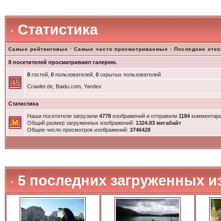
Статистика
Самые рейтинговые
·
Самые часто просматриваемые
·
Последние отк
8 посетителей просматривают галерею.
8
гостей,
0
пользователей,
0
скрытых пользователей
Crawler.de, Baidu.com, Yandex
Статистика
Наши посетители загрузили
4778
изображений и отправили
1184
комментари
Общий размер загруженных изображений:
1324.83 мегабайт
Общее число просмотров изображений:
3746428
5 последних загруженных и