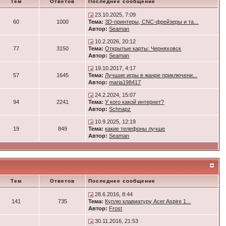
Тем
Ответов
Последнее сообщение
23.10.2025, 7:09
60
1000
Тема:
3D-принтеры, CNC-фрейзеры и та...
Автор:
Seaman
10.2.2026, 20:12
77
3150
Тема:
Открытые карты: Черняховск
Автор:
Seaman
19.10.2017, 4:17
57
1645
Тема:
Лучшие игры в жанре приключени...
Автор:
maria198417
24.2.2024, 15:07
94
2241
Тема:
У кого какой интернет?
Автор:
Schnapz
10.9.2025, 12:19
19
849
Тема:
какие телефоны лучше
Автор:
Seaman
Тем
Ответов
Последнее сообщение
28.6.2016, 8:44
141
735
Тема:
Куплю клавиатуру Acer Aspire 1...
Автор:
Frost
30.11.2016, 21:53