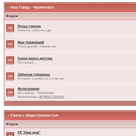
Наш Город - Черняховск
Форум
Пульс города
Новости, события и др.
Ищу товарищей
Поиск друзей, знакомства
Город моего детства
Ностальжи....
Забытые страницы
История - в вопросах и ответах!
Фотогалерея
Инстербург - Черняховск
Модераторы:
ЖРИЦА СОЛНЦА
Связи с общественностью
Форум
УК "Наш дом"