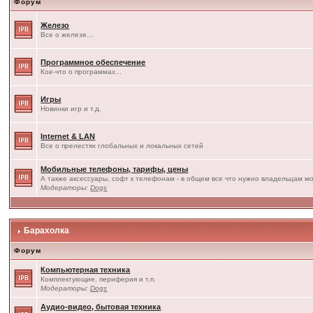
Форум
Железо
Все о железе...
Программное обеспечение
Кое-что о программах...
Игры
Новинки игр и т.д.
Internet & LAN
Все о прелестях глобальных и локальных сетей
Мобильные телефоны, тарифы, цены
А также аксессуары, софт к телефонам - в общем все что нужно владельцам мо
Модераторы:
Dogs
Барахолка
Форум
Компьютерная техника
Комплектующие, периферия и т.п.
Модераторы:
Dogs
Аудио-видео, бытовая техника