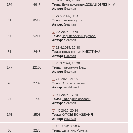
31.8.2025, 10:55
274
4647
Тема:
День рождения ДЕДУШКИ ЛЕНИНА
Автор:
Seaman
24.5.2026, 9:53
91
8512
Тема:
Цветоводство
Автор:
Seaman
2.8.2026, 19:35
87
5217
Тема:
Черняховский футбол.
Автор:
Seaman
22.4.2025, 20:30
51
2445
Тема:
топик против НИКОТИНА!
Автор:
Seaman
28.3.2026, 10:29
177
12166
Тема:
Поколение Next
Автор:
Seaman
7.6.2026, 21:05
26
2737
Тема:
Вера и религия
Автор:
worldmind
9.4.2026, 17:25
24
1700
Тема:
Паводок в области
Автор:
Seaman
4.5.2026, 20:26
145
2508
Тема:
КУРСЫ ВОЖДЕНИЯ
Автор:
Seaman
19.11.2019, 20:48
66
2270
Тема:
Цитатник Рунета