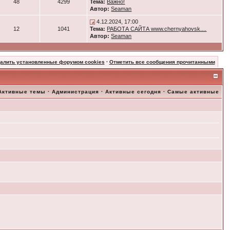
48
4299
Тема:
Важно!
Автор:
Seaman
4.12.2024, 17:00
12
1041
Тема:
РАБОТА САЙТА www.chernyahovsk....
Автор:
Seaman
далить установленные форумом cookies
·
Отметить все сообщения прочитанными
Активные темы
·
Администрация
·
Активные сегодня
·
Самые активные