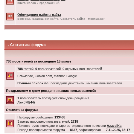
Книга жалоб и предложений.
Обсуждение работы сайта
Вопросы, касающиеся сайта. Создатель сайта - Moonwalker
Статистика форума
788 посетителей за последние 15 минут
788
гостей,
0
пользователей,
0
скрытых пользователей
Crawler.de, Cobion.com, msnbot, Google
Полный список по:
последним действиям
,
именам пользователей
Поздравляем с днем рождения наших пользователей:
1
пользователь празднует свой день рождения
Alex878
(
44
)
Статистика форума
На форуме сообщений:
133468
Зарегистрировано пользователей:
2715
Приветствуем последнего зарегистрированного по имени
AzazelKa
Рекорд посещаемости форума —
8647
, зафиксирован —
7.11.2025, 18:17