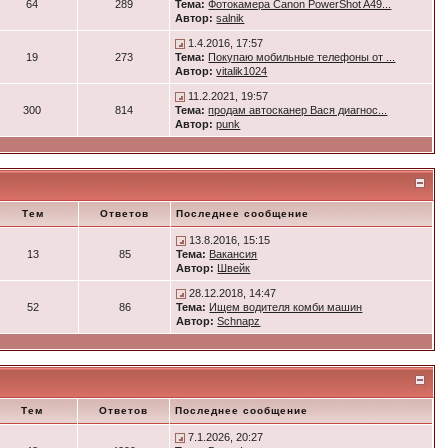
64
289
Тема:
Фотокамера Canon PowerShot A49...
Автор:
salnik
1.4.2016, 17:57
19
273
Тема:
Покупаю мобильные телефоны от ...
Автор:
vitalik1024
11.2.2021, 19:57
300
814
Тема:
продам автосканер Вася диагнос...
Автор:
punk
Тем
Ответов
Последнее сообщение
13.8.2016, 15:15
13
85
Тема:
Вакансия
Автор:
Швейк
28.12.2018, 14:47
52
86
Тема:
Ищем водителя комби машин
Автор:
Schnapz
Тем
Ответов
Последнее сообщение
7.1.2026, 20:27