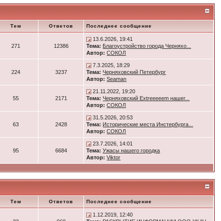
Тем
Ответов
Последнее сообщение
13.6.2026, 19:41
271
12386
Тема:
Благоустройство города Черняхо...
Автор:
СОКОЛ
7.3.2025, 18:29
224
3237
Тема:
Черняховский Петербург
Автор:
Seaman
21.11.2022, 19:20
55
2171
Тема:
Черняховский Extreeeeem нашег...
Автор:
СОКОЛ
31.5.2026, 20:53
63
2428
Тема:
Исторические места Инстербурга...
Автор:
СОКОЛ
23.7.2026, 14:01
95
6684
Тема:
Ужасы нашего городка
Автор:
Viktor
Тем
Ответов
Последнее сообщение
1.12.2019, 12:40