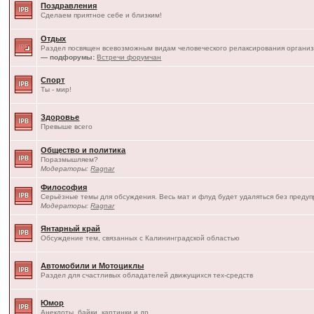
Поздравления
Сделаем приятное себе и близким!
Отдых
Раздел посвящен всевозможным видам человеческого релаксирования организ
— подфорумы:
Встречи форумчан
Спорт
Ты - мир!
Здоровье
Превыше всего
Общество и политика
Поразмышляем?
Модераторы:
Ragnar
Философия
Серьёзные темы для обсуждения. Весь мат и флуд будет удаляться без преду
Модераторы:
Ragnar
Янтарный край
Обсуждение тем, связанных с Калининградской областью
Автомобили и Мотоциклы
Раздел для счастливых обладателей движущихся тех-средств
Юмор
Анекдоты, байки, картинки и др.