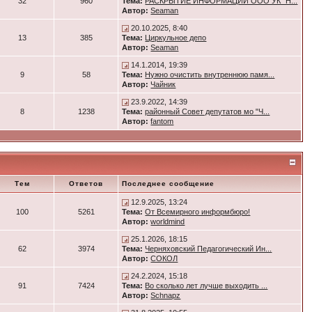
32
960
Тема:
РАСКРЫТИЕ ИНФОРМАЦИИ ООО УК "Н...
Автор:
Seaman
20.10.2025, 8:40
13
385
Тема:
Циркульное депо
Автор:
Seaman
14.1.2014, 19:39
9
58
Тема:
Нужно очистить внутреннюю памя...
Автор:
Чайник
23.9.2022, 14:39
8
1238
Тема:
районный Совет депутатов мо "Ч...
Автор:
fantom
Тем
Ответов
Последнее сообщение
12.9.2025, 13:24
100
5261
Тема:
От Всемирного информбюро!
Автор:
worldmind
25.1.2026, 18:15
62
3974
Тема:
Черняховский Педагогический Ин...
Автор:
СОКОЛ
24.2.2024, 15:18
91
7424
Тема:
Во сколько лет лучше выходить ...
Автор:
Schnapz