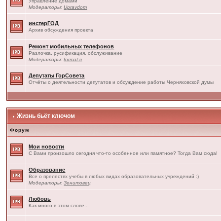
Управление домами
Модераторы:
Upravdom
инстерГОД
Архив обсуждения проекта
Ремонт мобильных телефонов
Разлочка, русификация, обслуживание
Модераторы:
format:c
Депутаты ГорСовета
Отчёты о деятельности депутатов и обсуждение работы Черняховской думы
Жизнь бьёт ключом
Форум
Мои новости
С Вами произошло сегодня что-то особенное или памятное? Тогда Вам сюда!
Образование
Все о прелестях учебы в любых видах образовательных учреждений :)
Модераторы:
Зенитовец
Любовь
Как много в этом слове...