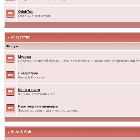
ОффТоп
Говорим о чем хотим
Искусство
Форум
Музыка
Обсуждение любой музыки, начиная с классики и заканчивая современными т
Литература
Книги & Книжечки
Кино и театр
Фильмы, спектакли и т.п.
Рукотворные шедевры
Живопись, скульптура и многое другое...
Hard & Soft