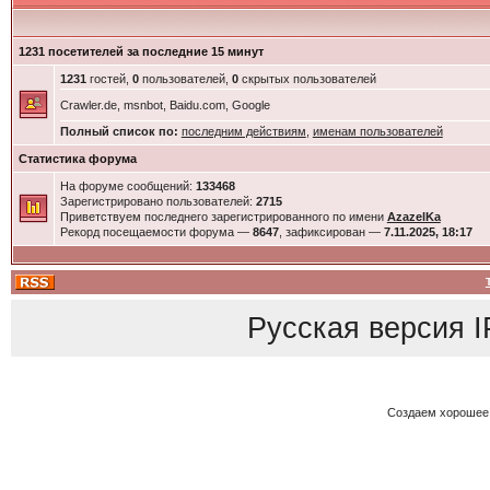
1231 посетителей за последние 15 минут
1231
гостей,
0
пользователей,
0
скрытых пользователей
Crawler.de, msnbot, Baidu.com, Google
Полный список по:
последним действиям
,
именам пользователей
Статистика форума
На форуме сообщений:
133468
Зарегистрировано пользователей:
2715
Приветствуем последнего зарегистрированного по имени
AzazelKa
Рекорд посещаемости форума —
8647
, зафиксирован —
7.11.2025, 18:17
Русская версия
I
Создаем хорошее