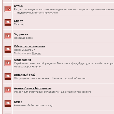
Отдых
Раздел посвящен всевозможным видам человеческого релаксирования организм
— подфорумы:
Встречи форумчан
Спорт
Ты - мир!
Здоровье
Превыше всего
Общество и политика
Поразмышляем?
Модераторы:
Ragnar
Философия
Серьёзные темы для обсуждения. Весь мат и флуд будет удаляться без предуп
Модераторы:
Ragnar
Янтарный край
Обсуждение тем, связанных с Калининградской областью
Автомобили и Мотоциклы
Раздел для счастливых обладателей движущихся тех-средств
Юмор
Анекдоты, байки, картинки и др.