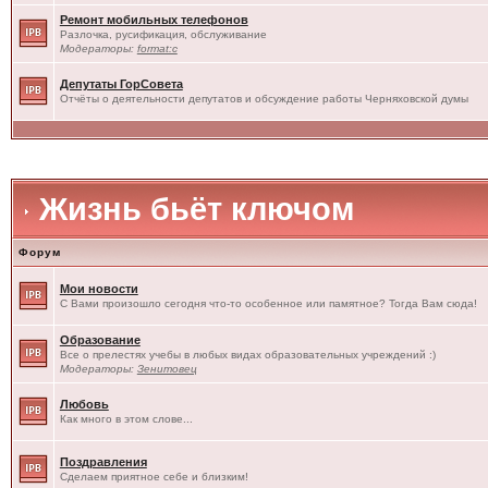
Ремонт мобильных телефонов
Разлочка, русификация, обслуживание
Модераторы:
format:c
Депутаты ГорСовета
Отчёты о деятельности депутатов и обсуждение работы Черняховской думы
Жизнь бьёт ключом
Форум
Мои новости
С Вами произошло сегодня что-то особенное или памятное? Тогда Вам сюда!
Образование
Все о прелестях учебы в любых видах образовательных учреждений :)
Модераторы:
Зенитовец
Любовь
Как много в этом слове...
Поздравления
Сделаем приятное себе и близким!