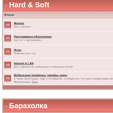
Hard & Soft
Форум
Железо
Все о железе...
Программное обеспечение
Кое-что о программах...
Игры
Новинки игр и т.д.
Internet & LAN
Все о прелестях глобальных и локальных сетей
Мобильные телефоны, тарифы, цены
А также аксессуары, софт к телефонам - в общем все что нужно владельцам моб
Модераторы:
Dogs
Барахолка