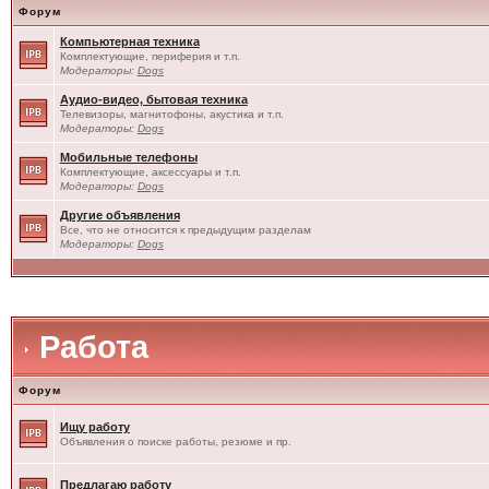
Форум
Компьютерная техника
Комплектующие, периферия и т.п.
Модераторы:
Dogs
Аудио-видео, бытовая техника
Телевизоры, магнитофоны, акустика и т.п.
Модераторы:
Dogs
Мобильные телефоны
Комплектующие, аксессуары и т.п.
Модераторы:
Dogs
Другие объявления
Все, что не относится к предыдущим разделам
Модераторы:
Dogs
Работа
Форум
Ищу работу
Объявления о поиске работы, резюме и пр.
Предлагаю работу