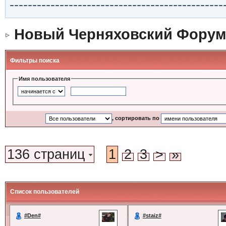
-----------------------------------------------
Новый Черняховский Форум
Фильтры поиска
Имя пользователя
, сортировать по
136 страниц
1
2
3
>
»
Список пользователей
#Den#
#staiz#