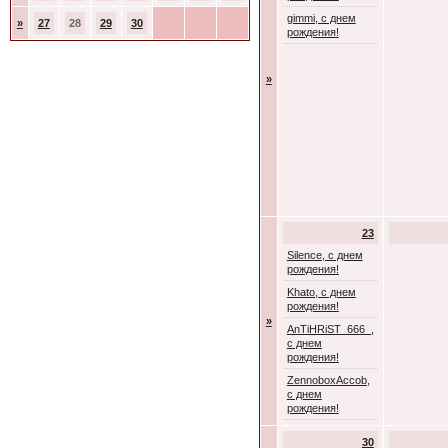
gimmi, с днем
»
27
28
29
30
рождения!
»
23
Silence, с днем
рождения!
Khato, с днем
рождения!
»
AnTiHRiST_666_,
с днем
рождения!
ZennoboxAccob,
с днем
рождения!
30