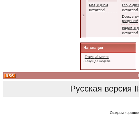
MrX, с днем
Leo, с дне
рождения!
рождения!
»
Dogs, с д
рождения!
Вадим, с 
рождения!
Навигация
·
Текущий месяц
·
Текущая неделя
Русская версия
I
Создаем хорошее