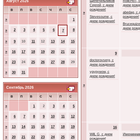
Август 2026
Щепетильников
RolicHoT, 
Сергей, с днем
днем рожд
рождения!
В
П
В
С
Ч
П
С
abedag, с 
»
Stevesoume, с
рождения!
»
1
днем рождения!
Brucequize
днем рожд
2
3
4
5
6
8
»
7
»
9
10
11
12
13
14
15
»
16
17
18
19
20
21
22
9
doctorovserg, с
»
23
24
25
26
27
28
29
днем рождения!
ygypywow, с
»
30
31
днем рождения!
»
Сентябрь 2026
В
П
В
С
Ч
П
С
»
1
2
3
4
5
»
6
7
8
9
10
11
12
»
13
14
15
16
17
18
19
16
WilL G, с днем
Именинник
»
20
21
22
23
24
25
26
рождения!