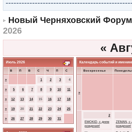
-----------------------------------------------
Новый Черняховский Форум
2026
«
Авг
Июль 2026
Календарь событий и именин
В
П
В
С
Ч
П
С
Воскресенье
Понедель
»
1
2
3
4
»
5
6
7
8
9
10
11
»
»
12
13
14
15
16
17
18
»
19
20
21
22
23
24
25
2
»
26
27
28
29
30
31
EMOKID, с днем
ZEMAN, с 
рождения!
рождения!