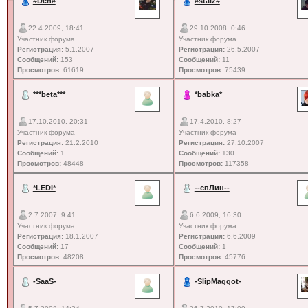
#Den#
#staiz#
22.4.2009, 18:41
29.10.2008, 0:46
Участник форума
Участник форума
Регистрация:
5.1.2007
Регистрация:
26.5.2007
Сообщений:
153
Сообщений:
11
Просмотров:
61619
Просмотров:
75439
***beta***
*babka*
17.10.2010, 20:31
17.4.2010, 8:27
Участник форума
Участник форума
Регистрация:
21.2.2010
Регистрация:
27.10.2007
Сообщений:
1
Сообщений:
130
Просмотров:
48448
Просмотров:
117358
*LEDI*
--спЛин--
2.7.2007, 9:41
6.6.2009, 16:30
Участник форума
Участник форума
Регистрация:
18.1.2007
Регистрация:
6.6.2009
Сообщений:
17
Сообщений:
1
Просмотров:
48208
Просмотров:
45776
-SaaS-
-SlipMaggot-