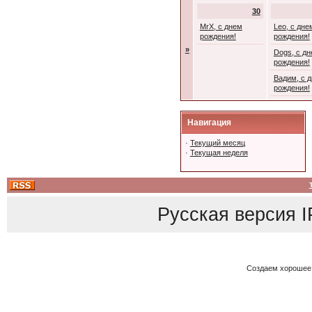
30
MrX, с днем
Leo, с дне
рождения!
рождения!
»
Dogs, с д
рождения!
Вадим, с 
рождения!
Навигация
·
Текущий месяц
·
Текущая неделя
Русская версия
I
Создаем хорошее