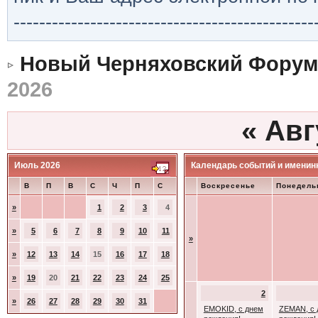
-----------------------------------------------
Новый Черняховский Форум
2026
«
Авг
Июль 2026
Календарь событий и именин
В
П
В
С
Ч
П
С
Воскресенье
Понедель
»
1
2
3
4
»
5
6
7
8
9
10
11
»
»
12
13
14
15
16
17
18
»
19
20
21
22
23
24
25
2
»
26
27
28
29
30
31
EMOKID, с днем
ZEMAN, с 