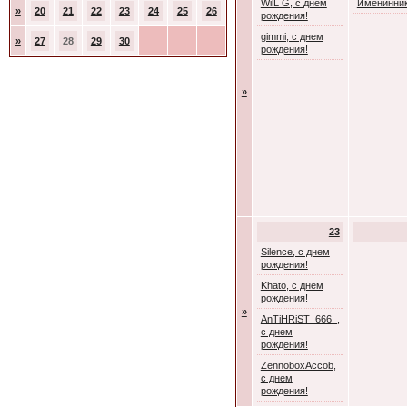
WilL G, с днем
Именинник
»
20
21
22
23
24
25
26
рождения!
gimmi, с днем
»
27
28
29
30
рождения!
»
23
Silence, с днем
рождения!
Khato, с днем
рождения!
»
AnTiHRiST_666_,
с днем
рождения!
ZennoboxAccob,
с днем
рождения!