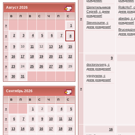
рождения!
рождения!
Август 2026
Щепетильников
RolicHoT, 
Сергей, с днем
днем рожд
рождения!
В
П
В
С
Ч
П
С
abedag, с 
»
Stevesoume, с
рождения!
»
1
днем рождения!
Brucequize
днем рожд
2
3
4
5
6
7
»
8
»
9
10
11
12
13
14
15
»
16
17
18
19
20
21
22
9
doctorovserg, с
»
23
24
25
26
27
28
29
днем рождения!
ygypywow, с
»
30
31
днем рождения!
»
Сентябрь 2026
В
П
В
С
Ч
П
С
»
1
2
3
4
5
»
6
7
8
9
10
11
12
»
13
14
15
16
17
18
19
16