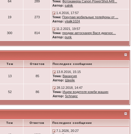
64
289
Тема:
Фотокамера Canon PowerShot A49...
Автор:
salnik
1.4.2016, 17:57
19
273
Тема:
Покупаю мобильные телефоны от ...
Автор:
vitalik1024
11.2.2021, 19:57
300
814
Тема:
продам автосканер Вася диагнос...
Автор:
punk
Тем
Ответов
Последнее сообщение
13.8.2016, 15:15
13
85
Тема:
Вакансия
Автор:
Швейк
28.12.2018, 14:47
52
86
Тема:
Ищем водителя комби машин
Автор:
Schnapz
Тем
Ответов
Последнее сообщение
7.1.2026, 20:27