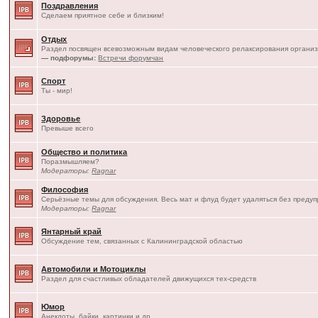
Поздравления
Сделаем приятное себе и близким!
Отдых
Раздел посвящен всевозможным видам человеческого релаксирования организ
— подфорумы:
Встречи форумчан
Спорт
Ты - мир!
Здоровье
Превыше всего
Общество и политика
Поразмышляем?
Модераторы:
Ragnar
Философия
Серьёзные темы для обсуждения. Весь мат и флуд будет удаляться без преду
Модераторы:
Ragnar
Янтарный край
Обсуждение тем, связанных с Калининградской областью
Автомобили и Мотоциклы
Раздел для счастливых обладателей движущихся тех-средств
Юмор
Анекдоты, байки, картинки и др.