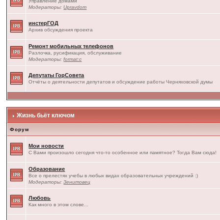
Управление домами
Модераторы:
Upravdom
инстерГОД
Архив обсуждения проекта
Ремонт мобильных телефонов
Разлочка, русификация, обслуживание
Модераторы:
format:c
Депутаты ГорСовета
Отчёты о деятельности депутатов и обсуждение работы Черняховской думы
Жизнь бьёт ключом
Форум
Мои новости
С Вами произошло сегодня что-то особенное или памятное? Тогда Вам сюда!
Образование
Все о прелестях учебы в любых видах образовательных учреждений :)
Модераторы:
Зенитовец
Любовь
Как много в этом слове...