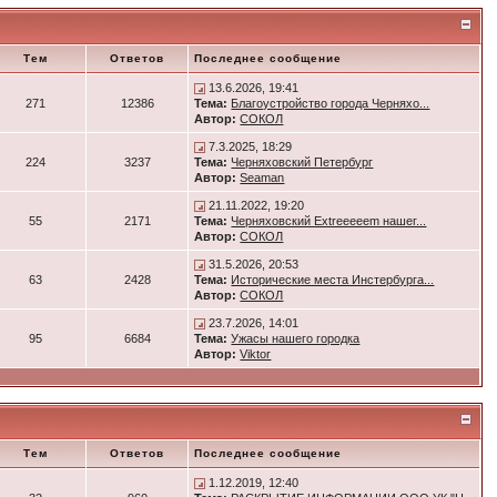
Тем
Ответов
Последнее сообщение
13.6.2026, 19:41
271
12386
Тема:
Благоустройство города Черняхо...
Автор:
СОКОЛ
7.3.2025, 18:29
224
3237
Тема:
Черняховский Петербург
Автор:
Seaman
21.11.2022, 19:20
55
2171
Тема:
Черняховский Extreeeeem нашег...
Автор:
СОКОЛ
31.5.2026, 20:53
63
2428
Тема:
Исторические места Инстербурга...
Автор:
СОКОЛ
23.7.2026, 14:01
95
6684
Тема:
Ужасы нашего городка
Автор:
Viktor
Тем
Ответов
Последнее сообщение
1.12.2019, 12:40