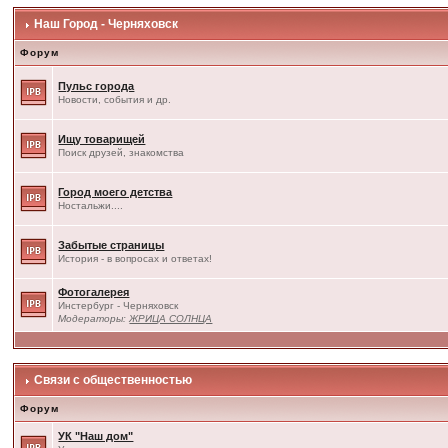
Наш Город - Черняховск
Форум
Пульс города
Новости, события и др.
Ищу товарищей
Поиск друзей, знакомства
Город моего детства
Ностальжи....
Забытые страницы
История - в вопросах и ответах!
Фотогалерея
Инстербург - Черняховск
Модераторы:
ЖРИЦА СОЛНЦА
Связи с общественностью
Форум
УК "Наш дом"