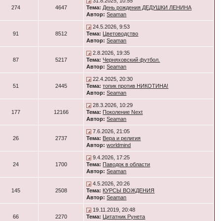
31.8.2025, 10:55
274
4647
Тема:
День рождения ДЕДУШКИ ЛЕНИНА
Автор:
Seaman
24.5.2026, 9:53
91
8512
Тема:
Цветоводство
Автор:
Seaman
2.8.2026, 19:35
87
5217
Тема:
Черняховский футбол.
Автор:
Seaman
22.4.2025, 20:30
51
2445
Тема:
топик против НИКОТИНА!
Автор:
Seaman
28.3.2026, 10:29
177
12166
Тема:
Поколение Next
Автор:
Seaman
7.6.2026, 21:05
26
2737
Тема:
Вера и религия
Автор:
worldmind
9.4.2026, 17:25
24
1700
Тема:
Паводок в области
Автор:
Seaman
4.5.2026, 20:26
145
2508
Тема:
КУРСЫ ВОЖДЕНИЯ
Автор:
Seaman
19.11.2019, 20:48
66
2270
Тема:
Цитатник Рунета