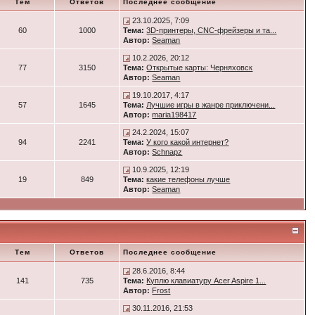
Тем
Ответов
Последнее сообщение
23.10.2025, 7:09
60
1000
Тема:
3D-принтеры, CNC-фрейзеры и та...
Автор:
Seaman
10.2.2026, 20:12
77
3150
Тема:
Открытые карты: Черняховск
Автор:
Seaman
19.10.2017, 4:17
57
1645
Тема:
Лучшие игры в жанре приключени...
Автор:
maria198417
24.2.2024, 15:07
94
2241
Тема:
У кого какой интернет?
Автор:
Schnapz
10.9.2025, 12:19
19
849
Тема:
какие телефоны лучше
Автор:
Seaman
Тем
Ответов
Последнее сообщение
28.6.2016, 8:44
141
735
Тема:
Куплю клавиатуру Acer Aspire 1...
Автор:
Frost
30.11.2016, 21:53