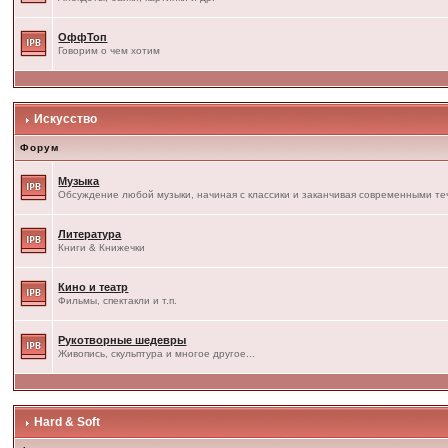
ОффТоп
Говорим о чем хотим
Искусство
Форум
Музыка
Обсуждение любой музыки, начиная с классики и заканчивая современными т
Литература
Книги & Книжечки
Кино и театр
Фильмы, спектакли и т.п.
Рукотворные шедевры
Живопись, скульптура и многое другое...
Hard & Soft