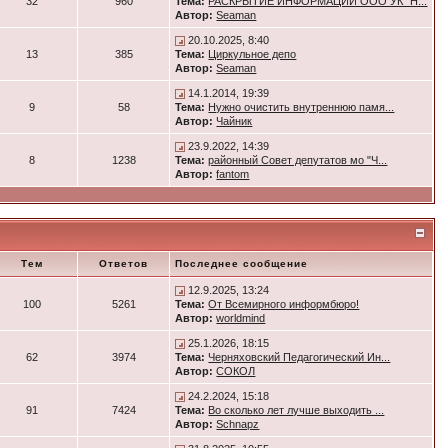
32
960
Тема:
РАСКРЫТИЕ ИНФОРМАЦИИ ООО УК "Н...
Автор:
Seaman
20.10.2025, 8:40
13
385
Тема:
Циркульное депо
Автор:
Seaman
14.1.2014, 19:39
9
58
Тема:
Нужно очистить внутреннюю памя...
Автор:
Чайник
23.9.2022, 14:39
8
1238
Тема:
районный Совет депутатов мо "Ч...
Автор:
fantom
Тем
Ответов
Последнее сообщение
12.9.2025, 13:24
100
5261
Тема:
От Всемирного информбюро!
Автор:
worldmind
25.1.2026, 18:15
62
3974
Тема:
Черняховский Педагогический Ин...
Автор:
СОКОЛ
24.2.2024, 15:18
91
7424
Тема:
Во сколько лет лучше выходить ...
Автор:
Schnapz