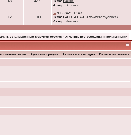
48
4299
Тема:
Важно!
Автор:
Seaman
4.12.2024, 17:00
12
1041
Тема:
РАБОТА САЙТА www.chernyahovsk....
Автор:
Seaman
далить установленные форумом cookies
·
Отметить все сообщения прочитанными
Активные темы
·
Администрация
·
Активные сегодня
·
Самые активные