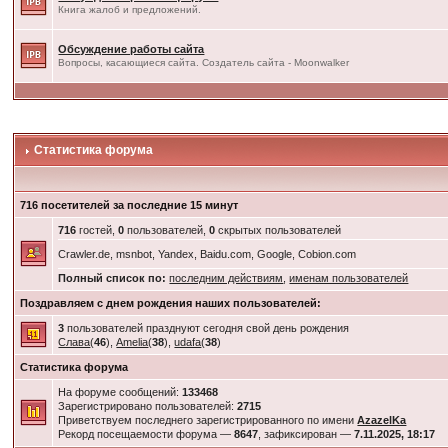
Книга жалоб и предложений.
Обсуждение работы сайта
Вопросы, касающиеся сайта. Создатель сайта - Moonwalker
Статистика форума
716 посетителей за последние 15 минут
716
гостей,
0
пользователей,
0
скрытых пользователей
Crawler.de, msnbot, Yandex, Baidu.com, Google, Cobion.com
Полный список по:
последним действиям
,
именам пользователей
Поздравляем с днем рождения наших пользователей:
3
пользователей празднуют сегодня свой день рождения
Слава
(
46
),
Amelia
(
38
),
udafa
(
38
)
Статистика форума
На форуме сообщений:
133468
Зарегистрировано пользователей:
2715
Приветствуем последнего зарегистрированного по имени
AzazelKa
Рекорд посещаемости форума —
8647
, зафиксирован —
7.11.2025, 18:17