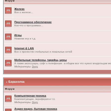
Форум
Железо
Все о железе...
Программное обеспечение
Кое-что о программах...
Игры
Новинки игр и т.д.
Internet & LAN
Все о прелестях глобальных и локальных сетей
Мобильные телефоны, тарифы, цены
А также аксессуары, софт к телефонам - в общем все что нужно владельцам мо
Модераторы:
Dogs
Барахолка
Форум
Компьютерная техника
Комплектующие, периферия и т.п.
Модераторы:
Dogs
Аудио-видео, бытовая техника