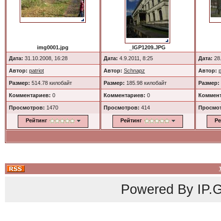
img0001.jpg
_IGP1209.JPG
Дата:
31.10.2008, 16:28
Дата:
4.9.2011, 8:25
Дата:
28.
Автор:
patriot
Автор:
Schnapz
Автор:
p
Размер:
514.78 килобайт
Размер:
185.98 килобайт
Размер:
Комментариев:
0
Комментариев:
0
Коммент
Просмотров:
1470
Просмотров:
414
Просмо
Рейтинг
Рейтинг
Ре
Powered By
IP.G