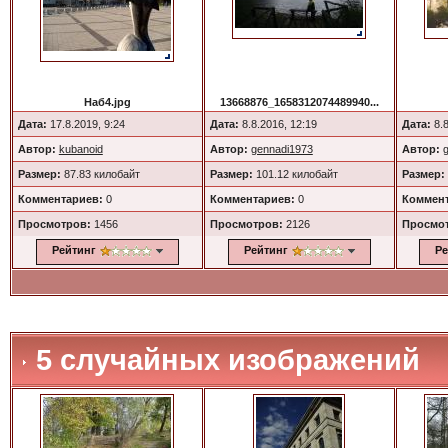
Наб4.jpg
13668876_1658312074489940...
Дата:
17.8.2019, 9:24
Дата:
8.8.2016, 12:19
Дата:
8.8
Автор:
kubanoid
Автор:
gennadi1973
Автор:
Размер:
87.83 килобайт
Размер:
101.12 килобайт
Размер:
Комментариев:
0
Комментариев:
0
Коммент
Просмотров:
1456
Просмотров:
2126
Просмо
Рейтинг
Рейтинг
Ре
5 случайных изображений