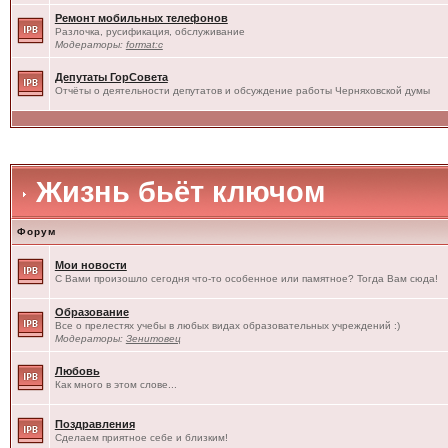
Ремонт мобильных телефонов
Разлочка, русификация, обслуживание
Модераторы:
format:c
Депутаты ГорСовета
Отчёты о деятельности депутатов и обсуждение работы Черняховской думы
Жизнь бьёт ключом
Форум
Мои новости
С Вами произошло сегодня что-то особенное или памятное? Тогда Вам сюда!
Образование
Все о прелестях учебы в любых видах образовательных учреждений :)
Модераторы:
Зенитовец
Любовь
Как много в этом слове...
Поздравления
Сделаем приятное себе и близким!