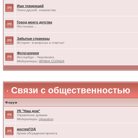
Ищу товарищей
Поиск друзей, знакомства
Город моего детства
Ностальжи....
Забытые страницы
История - в вопросах и ответах!
Фотогалерея
Инстербург - Черняховск
Модераторы:
ЖРИЦА СОЛНЦА
Связи с общественностью
Форум
УК "Наш дом"
Управление домами
Модераторы:
Upravdom
инстерГОД
Архив обсуждения проекта