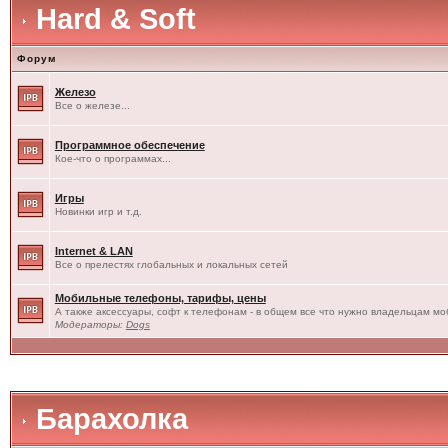
Hard & Soft
Форум
Железо
Все о железе...
Программное обеспечение
Кое-что о программах...
Игры
Новинки игр и т.д.
Internet & LAN
Все о прелестях глобальных и локальных сетей
Мобильные телефоны, тарифы, цены
А также аксессуары, софт к телефонам - в общем все что нужно владельцам моб
Модераторы:
Dogs
Барахолка