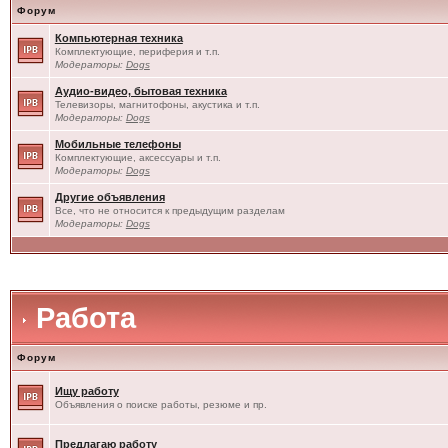
Форум
Компьютерная техника
Комплектующие, периферия и т.п.
Модераторы:
Dogs
Аудио-видео, бытовая техника
Телевизоры, магнитофоны, акустика и т.п.
Модераторы:
Dogs
Мобильные телефоны
Комплектующие, аксессуары и т.п.
Модераторы:
Dogs
Другие объявления
Все, что не относится к предыдущим разделам
Модераторы:
Dogs
Работа
Форум
Ищу работу
Объявления о поиске работы, резюме и пр.
Предлагаю работу