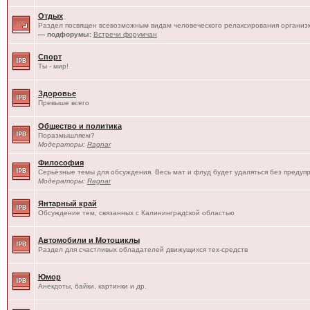
Отдых
Раздел посвящен всевозможным видам человеческого релаксирования организм
— подфорумы:
Встречи форумчан
Спорт
Ты - мир!
Здоровье
Превыше всего
Общество и политика
Поразмышляем?
Модераторы:
Ragnar
Философия
Серьёзные темы для обсуждения. Весь мат и флуд будет удаляться без предуп
Модераторы:
Ragnar
Янтарный край
Обсуждение тем, связанных с Калининградской областью
Автомобили и Мотоциклы
Раздел для счастливых обладателей движущихся тех-средств
Юмор
Анекдоты, байки, картинки и др.