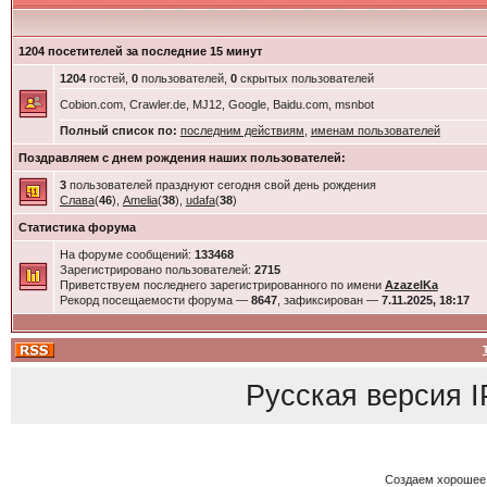
1204 посетителей за последние 15 минут
1204
гостей,
0
пользователей,
0
скрытых пользователей
Cobion.com, Crawler.de, MJ12, Google, Baidu.com, msnbot
Полный список по:
последним действиям
,
именам пользователей
Поздравляем с днем рождения наших пользователей:
3
пользователей празднуют сегодня свой день рождения
Слава
(
46
),
Amelia
(
38
),
udafa
(
38
)
Статистика форума
На форуме сообщений:
133468
Зарегистрировано пользователей:
2715
Приветствуем последнего зарегистрированного по имени
AzazelKa
Рекорд посещаемости форума —
8647
, зафиксирован —
7.11.2025, 18:17
Русская версия
I
Создаем хорошее