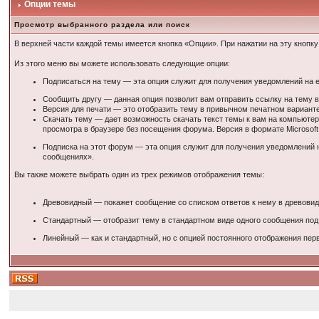
Опции темы
Просмотр выбранного раздела или поиск
В верхней части каждой темы имеется кнопка «Опции». При нажатии на эту кнопк
Из этого меню вы можете использовать следующие опции:
Подписаться на тему — эта опция служит для получения уведомлений на e
Сообщить другу — данная опция позволит вам отправить ссылку на тему ва
Версия для печати — это отобразить тему в привычном печатном варианте
Скачать тему — дает возможность скачать текст темы к вам на компьютер.
просмотра в браузере без посещения форума. Версия в формате Microsoft 
Подписка на этот форум — эта опция служит для получения уведомлений н
сообщениях».
Вы также можете выбрать один из трех режимов отображения темы:
Древовидный — покажет сообщение со списком ответов к нему в древовид
Стандартный — отобразит тему в стандартном виде одного сообщения под
Линейный — как и стандартный, но с опцией постоянного отображения пер