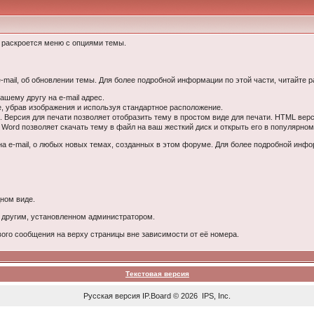
у раскроется меню с опциями темы.
-mail, об обновлении темы. Для более подробной информации по этой части, читайте 
шему другу на e-mail адрес.
, убрав изображения и используя стандартное расположение.
 Версия для печати позволяет отобразить тему в простом виде для печати. HTML верс
Word позволяет скачать тему в файл на ваш жесткий диск и открыть его в популярном
а e-mail, о любых новых темах, созданных в этом форуме. Для более подробной инфор
ном виде.
 другим, установленном администратором.
вого сообщения на верху страницы вне зависимости от её номера.
Текстовая версия
Русская версия
IP.Board
© 2026
IPS, Inc
.