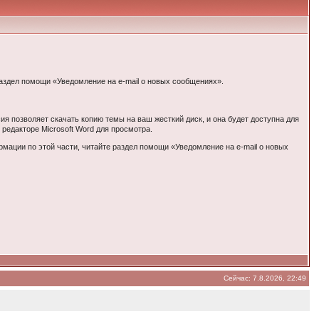
раздел помощи «Уведомление на e-mail о новых сообщениях».
ия позволяет скачать копию темы на ваш жесткий диск, и она будет доступна для
 редакторе Microsoft Word для просмотра.
мации по этой части, читайте раздел помощи «Уведомление на e-mail о новых
Сейчас: 7.8.2026, 22:49