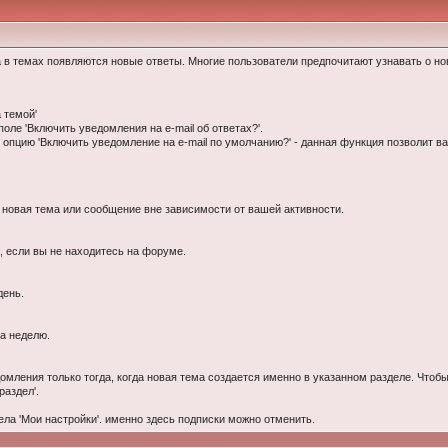
в темах появляются новые ответы. Многие пользователи предпочитают узнавать о нов
 темой'
оле 'Включить уведомления на е-mail об ответах?'.
те опцию 'Включить уведомление на е-mail по умолчанию?' - данная функция позволит 
а новая тема или сообщение вне зависимости от вашей активности.
, если вы не находитесь на форуме.
день.
за неделю.
омления только тогда, когда новая тема создается именно в указанном разделе. Чт
раздел'.
ела 'Мои настройки'. именно здесь подписки можно отменить.