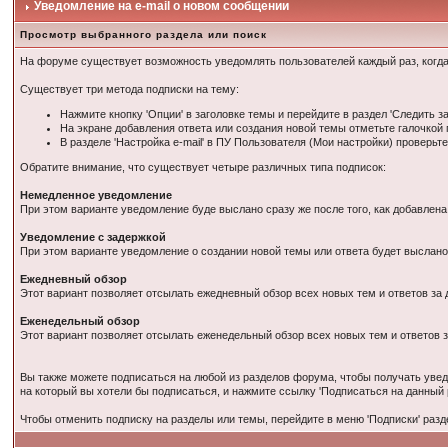
Уведомление на е-mail о новом сообщении
Просмотр выбранного раздела или поиск
На форуме существует возможность уведомлять пользователей каждый раз, когда 
Существует три метода подписки на тему:
Нажмите кнопку 'Опции' в заголовке темы и перейдите в раздел 'Следить за
На экране добавления ответа или создания новой темы отметьте галочкой п
В разделе 'Настройка е-mail' в ПУ Пользователя (Мои настройки) проверь
Обратите внимание, что существует четыре различных типа подписок:
Немедленное уведомление
При этом варианте уведомление буде выслано сразу же после того, как добавлен
Уведомление с задержкой
При этом варианте уведомление о создании новой темы или ответа будет выслано
Ежедневный обзор
Этот вариант позволяет отсылать ежедневный обзор всех новых тем и ответов за 
Еженедельный обзор
Этот вариант позволяет отсылать еженедельный обзор всех новых тем и ответов 
Вы также можете подписаться на любой из разделов форума, чтобы получать увед
на который вы хотели бы подписаться, и нажмите ссылку 'Подписаться на данный 
Чтобы отменить подписку на разделы или темы, перейдите в меню 'Подписки' разд