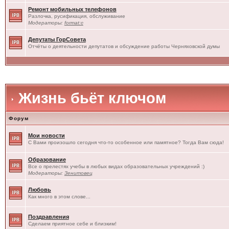
Ремонт мобильных телефонов
Разлочка, русификация, обслуживание
Модераторы:
format:c
Депутаты ГорСовета
Отчёты о деятельности депутатов и обсуждение работы Черняховской думы
Жизнь бьёт ключом
Форум
Мои новости
С Вами произошло сегодня что-то особенное или памятное? Тогда Вам сюда!
Образование
Все о прелестях учебы в любых видах образовательных учреждений :)
Модераторы:
Зенитовец
Любовь
Как много в этом слове...
Поздравления
Сделаем приятное себе и близким!