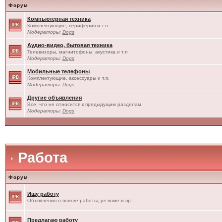
Форум
Компьютерная техника
Комплектующие, периферия и т.п.
Модераторы:
Dogs
Аудио-видео, бытовая техника
Телевизоры, магнитофоны, акустика и т.п.
Модераторы:
Dogs
Мобильные телефоны
Комплектующие, аксессуары и т.п.
Модераторы:
Dogs
Другие объявления
Все, что не относится к предыдущим разделам
Модераторы:
Dogs
Работа
Форум
Ищу работу
Объявления о поиске работы, резюме и пр.
Предлагаю работу