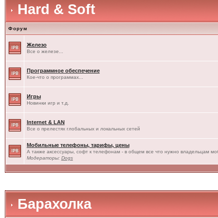
Hard & Soft
Форум
Железо
Все о железе...
Программное обеспечение
Кое-что о программах...
Игры
Новинки игр и т.д.
Internet & LAN
Все о прелестях глобальных и локальных сетей
Мобильные телефоны, тарифы, цены
А также аксессуары, софт к телефонам - в общем все что нужно владельцам моб
Модераторы:
Dogs
Барахолка