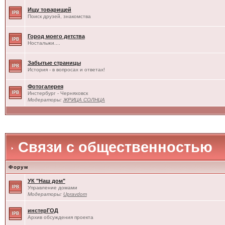
Ищу товарищей
Поиск друзей, знакомства
Город моего детства
Ностальжи....
Забытые страницы
История - в вопросах и ответах!
Фотогалерея
Инстербург - Черняховск
Модераторы:
ЖРИЦА СОЛНЦА
Связи с общественностью
Форум
УК "Наш дом"
Управление домами
Модераторы:
Upravdom
инстерГОД
Архив обсуждения проекта