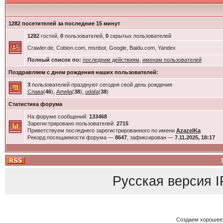
1282 посетителей за последние 15 минут
1282
гостей,
0
пользователей,
0
скрытых пользователей
Crawler.de, Cobion.com, msnbot, Google, Baidu.com, Yandex
Полный список по:
последним действиям
,
именам пользователей
Поздравляем с днем рождения наших пользователей:
3
пользователей празднуют сегодня свой день рождения
Слава
(
46
),
Amelia
(
38
),
udafa
(
38
)
Статистика форума
На форуме сообщений:
133468
Зарегистрировано пользователей:
2715
Приветствуем последнего зарегистрированного по имени
AzazelKa
Рекорд посещаемости форума —
8647
, зафиксирован —
7.11.2025, 18:17
Русская версия
I
Создаем хорошее