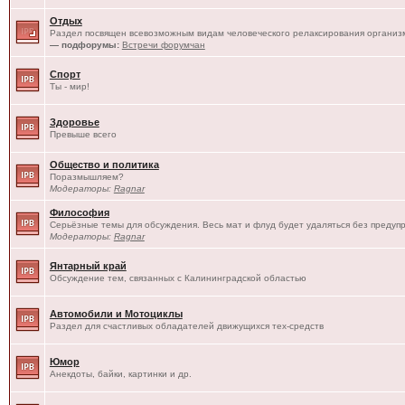
Отдых
Раздел посвящен всевозможным видам человеческого релаксирования организм
— подфорумы:
Встречи форумчан
Спорт
Ты - мир!
Здоровье
Превыше всего
Общество и политика
Поразмышляем?
Модераторы:
Ragnar
Философия
Серьёзные темы для обсуждения. Весь мат и флуд будет удаляться без предуп
Модераторы:
Ragnar
Янтарный край
Обсуждение тем, связанных с Калининградской областью
Автомобили и Мотоциклы
Раздел для счастливых обладателей движущихся тех-средств
Юмор
Анекдоты, байки, картинки и др.