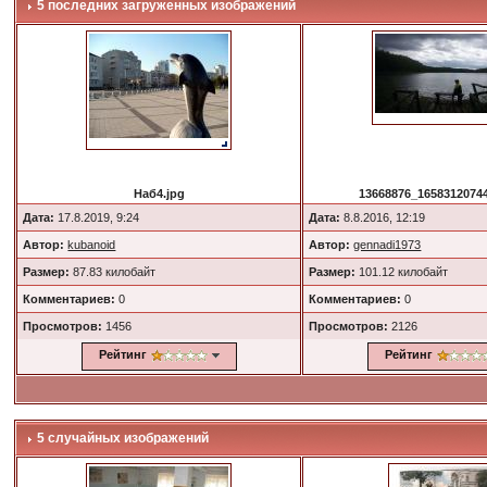
5 последних загруженных изображений
Наб4.jpg
13668876_16583120744
Дата:
17.8.2019, 9:24
Дата:
8.8.2016, 12:19
Автор:
kubanoid
Автор:
gennadi1973
Размер:
87.83 килобайт
Размер:
101.12 килобайт
Комментариев:
0
Комментариев:
0
Просмотров:
1456
Просмотров:
2126
Рейтинг
Рейтинг
5 случайных изображений