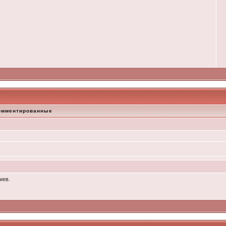
омментированные
иев.