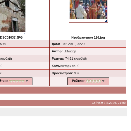
DSC01037.JPG
Изображение 126.jpg
 5:49
Дата:
10.5.2011, 20:20
Автор:
ВВиктор
килобайт
Размер:
74.61 килобайт
0
Комментариев:
0
63
Просмотров:
937
йтинг
Рейтинг
Сейчас: 8.8.2026, 21:00