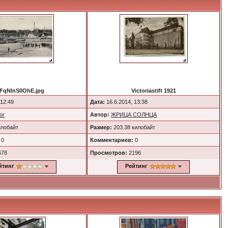
FqNlnS0OhE.jpg
Victoriastift 1921
 12:49
Дата:
16.6.2014, 13:38
or
Автор:
ЖРИЦА СОЛНЦА
илобайт
Размер:
203.38 килобайт
0
Комментариев:
0
678
Просмотров:
2196
йтинг
Рейтинг