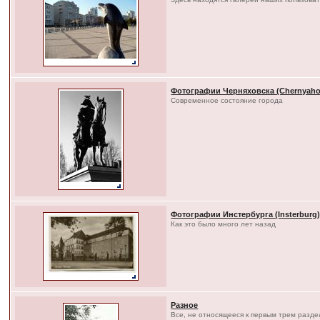
Фотографии Черняховска (Chernyaho
Современное состояние города
Фотографии Инстербурга (Insterburg
Как это было много лет назад
Разное
Все, не относящееся к первым трем разд