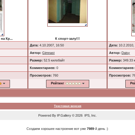
на Кр...
К спорт-залу!!!
Дата:
4.10.2007, 16:50
Дата:
10.2.2010,
Автор:
Gimnast
Автор:
Daisy
Размер:
52.5 килобайт
Размер:
349.33 
Комментариев:
0
Комментариев:
Просмотров:
760
Просмотров:
7
Рейтинг
Ре
Текстовая версия
Powered By
IP.Gallery
© 2026 IPS, Inc.
Создаем хорошее настроение вот уже
7989
-й день :)