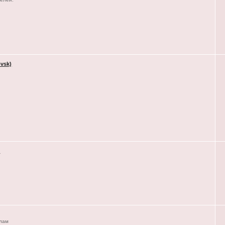
vsk)
)
елам