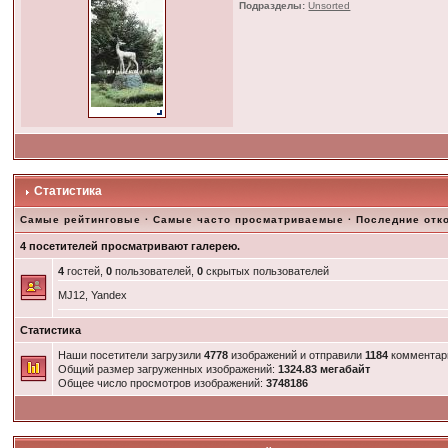
Подразделы:
Unsorted
Статистика
Самые рейтинговые
·
Самые часто просматриваемые
·
Последние отк
4 посетителей просматривают галерею.
4
гостей,
0
пользователей,
0
скрытых пользователей
MJ12, Yandex
Статистика
Наши посетители загрузили
4778
изображений и отправили
1184
комментар
Общий размер загруженных изображений:
1324.83 мегабайт
Общее число просмотров изображений:
3748186