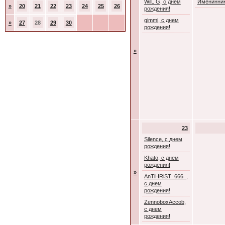
WilL G, с днем
Именинник
»
20
21
22
23
24
25
26
рождения!
gimmi, с днем
»
27
28
29
30
рождения!
»
23
Silence, с днем
рождения!
Khato, с днем
рождения!
»
AnTiHRiST_666_,
с днем
рождения!
ZennoboxAccob,
с днем
рождения!