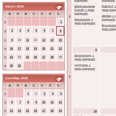
рождения!
рождения!
Август 2026
Щепетильников
RolicHoT, 
Сергей, с днем
днем рожд
рождения!
В
П
В
С
Ч
П
С
abedag, с 
»
Stevesoume, с
рождения!
»
1
днем рождения!
Brucequize
днем рожд
2
3
4
5
6
7
»
8
»
9
10
11
12
13
14
15
»
16
17
18
19
20
21
22
9
doctorovserg, с
»
23
24
25
26
27
28
29
днем рождения!
ygypywow, с
»
30
31
днем рождения!
»
Сентябрь 2026
В
П
В
С
Ч
П
С
»
1
2
3
4
5
»
6
7
8
9
10
11
12
»
13
14
15
16
17
18
19
16