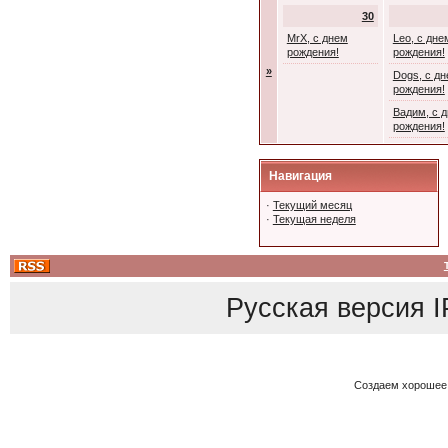
30
MrX, с днем
Leo, с дне
рождения!
рождения!
»
Dogs, с д
рождения!
Вадим, с 
рождения!
Навигация
·
Текущий месяц
·
Текущая неделя
Русская версия
I
Создаем хорошее