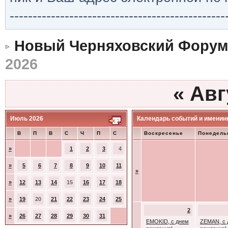
-----------------------------------------------
Новый Черняховский Форум
2026
«
Авг
Июль 2026
Календарь событий и именин
В
П
В
С
Ч
П
С
Воскресенье
Понедель
»
1
2
3
4
»
5
6
7
8
9
10
11
»
»
12
13
14
15
16
17
18
»
19
20
21
22
23
24
25
2
»
26
27
28
29
30
31
EMOKID, с днем
ZEMAN, с 