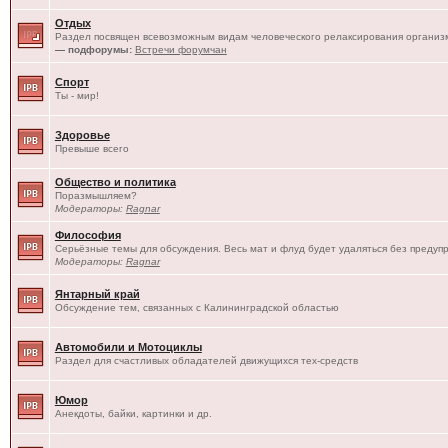
Отдых
Раздел посвящен всевозможным видам человеческого релаксирования организм
— подфорумы:
Встречи форумчан
Спорт
Ты - мир!
Здоровье
Превыше всего
Общество и политика
Поразмышляем?
Модераторы:
Ragnar
Философия
Серьёзные темы для обсуждения. Весь мат и флуд будет удаляться без предуп
Модераторы:
Ragnar
Янтарный край
Обсуждение тем, связанных с Калининградской областью
Автомобили и Мотоциклы
Раздел для счастливых обладателей движущихся тех-средств
Юмор
Анекдоты, байки, картинки и др.