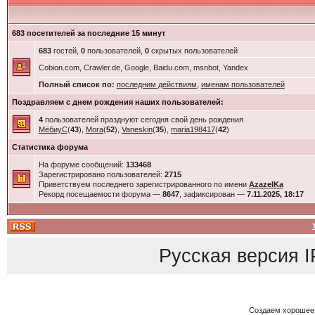
683 посетителей за последние 15 минут
683
гостей,
0
пользователей,
0
скрытых пользователей
Cobion.com, Crawler.de, Google, Baidu.com, msnbot, Yandex
Полный список по:
последним действиям
,
именам пользователей
Поздравляем с днем рождения наших пользователей:
4
пользователей празднуют сегодня свой день рождения
МёбиуС
(
43
),
Mora
(
52
),
Vaneskin
(
35
),
maria198417
(
42
)
Статистика форума
На форуме сообщений:
133468
Зарегистрировано пользователей:
2715
Приветствуем последнего зарегистрированного по имени
AzazelKa
Рекорд посещаемости форума —
8647
, зафиксирован —
7.11.2025, 18:17
Русская версия
I
Создаем хорошее