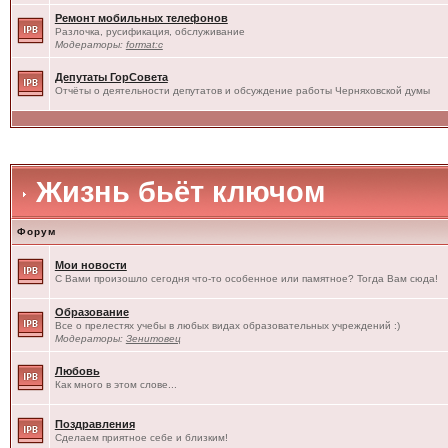
Ремонт мобильных телефонов
Разлочка, русификация, обслуживание
Модераторы:
format:c
Депутаты ГорСовета
Отчёты о деятельности депутатов и обсуждение работы Черняховской думы
Жизнь бьёт ключом
Форум
Мои новости
С Вами произошло сегодня что-то особенное или памятное? Тогда Вам сюда!
Образование
Все о прелестях учебы в любых видах образовательных учреждений :)
Модераторы:
Зенитовец
Любовь
Как много в этом слове...
Поздравления
Сделаем приятное себе и близким!