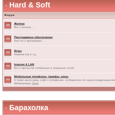
Hard & Soft
Форум
Железо
Все о железе...
Программное обеспечение
Кое-что о программах...
Игры
Новинки игр и т.д.
Internet & LAN
Все о прелестях глобальных и локальных сетей
Мобильные телефоны, тарифы, цены
А также аксессуары, софт к телефонам - в общем все что нужно владельцам моб
Модераторы:
Dogs
Барахолка