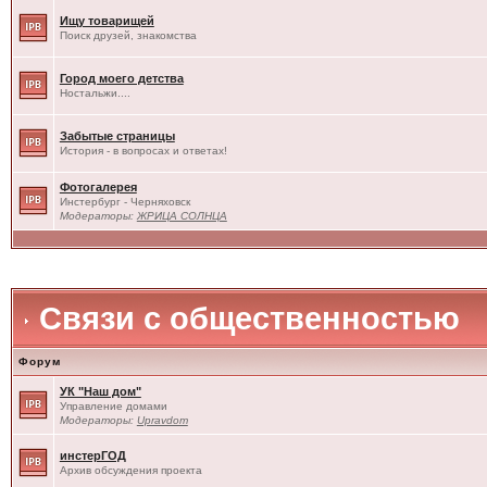
Ищу товарищей
Поиск друзей, знакомства
Город моего детства
Ностальжи....
Забытые страницы
История - в вопросах и ответах!
Фотогалерея
Инстербург - Черняховск
Модераторы:
ЖРИЦА СОЛНЦА
Связи с общественностью
Форум
УК "Наш дом"
Управление домами
Модераторы:
Upravdom
инстерГОД
Архив обсуждения проекта