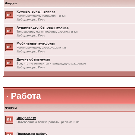
Форум
Компьютерная техника
Комплектующие, периферия и т.п.
Модераторы:
Dogs
Аудио-видео, бытовая техника
Телевизоры, магнитофоны, акустика и т.п.
Модераторы:
Dogs
Мобильные телефоны
Комплектующие, аксессуары и т.п.
Модераторы:
Dogs
Другие объявления
Все, что не относится к предыдущим разделам
Модераторы:
Dogs
Работа
Форум
Ищу работу
Объявления о поиске работы, резюме и пр.
Предлагаю работу