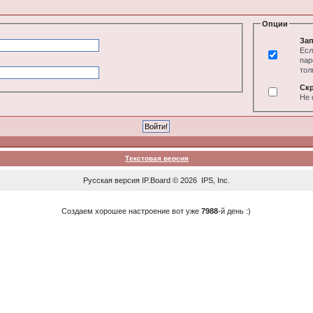
Опции
Зап
Есл
пар
тол
Ск
Не 
Текстовая версия
Русская версия
IP.Board
© 2026
IPS, Inc
.
Создаем хорошее настроение вот уже
7988
-й день :)