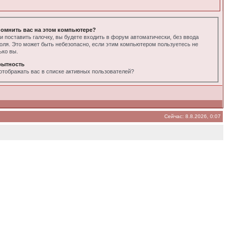
омнить вас на этом компьютере?
и поставить галочку, вы будете входить в форум автоматически, без ввода
оля. Это может быть небезопасно, если этим компьютером пользуетесь не
ько вы.
рытность
отображать вас в списке активных пользователей?
Сейчас: 8.8.2026, 0:07