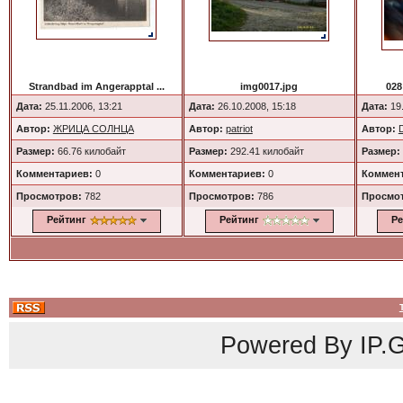
Strandbad im Angerapptal ...
img0017.jpg
028
Дата:
25.11.2006, 13:21
Дата:
26.10.2008, 15:18
Дата:
19.
Автор:
ЖРИЦА СОЛНЦА
Автор:
patriot
Автор:
Размер:
66.76 килобайт
Размер:
292.41 килобайт
Размер:
Комментариев:
0
Комментариев:
0
Коммент
Просмотров:
782
Просмотров:
786
Просмо
Рейтинг
Рейтинг
Ре
Powered By
IP.G