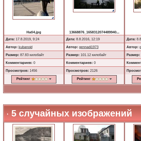
Наб4.jpg
13668876_1658312074489940...
Дата:
17.8.2019, 9:24
Дата:
8.8.2016, 12:19
Дата:
8.8
Автор:
kubanoid
Автор:
gennadi1973
Автор:
Размер:
87.83 килобайт
Размер:
101.12 килобайт
Размер:
Комментариев:
0
Комментариев:
0
Коммент
Просмотров:
1456
Просмотров:
2126
Просмо
Рейтинг
Рейтинг
Ре
5 случайных изображений