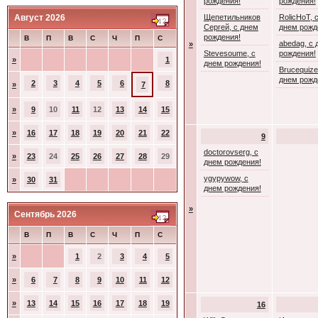
рождения!
рождения!
Август 2026
Щепетильников
RolicHoT, 
Сергей, с днем
днем рожд
рождения!
В
П
В
С
Ч
П
С
abedag, с 
»
Stevesoume, с
рождения!
»
1
днем рождения!
Brucequize
днем рожд
2
3
4
5
6
8
»
7
»
9
10
11
12
13
14
15
»
16
17
18
19
20
21
22
9
doctorovserg, с
»
23
24
25
26
27
28
29
днем рождения!
ygypywow, с
»
30
31
днем рождения!
»
Сентябрь 2026
В
П
В
С
Ч
П
С
»
1
2
3
4
5
»
6
7
8
9
10
11
12
»
13
14
15
16
17
18
19
16