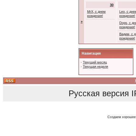
30
MrX, с днем
Leo, с дне
рождения!
рождения!
»
Dogs, с д
рождения!
Вадим, с 
рождения!
Навигация
·
Текущий месяц
·
Текущая неделя
Русская версия
I
Создаем хорошее