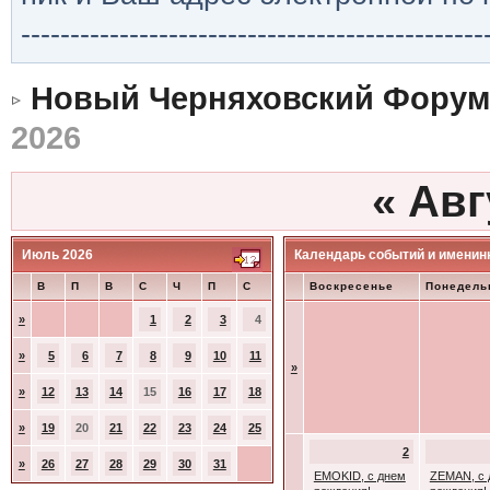
-----------------------------------------------
Новый Черняховский Форум
2026
«
Авг
Июль 2026
Календарь событий и именин
В
П
В
С
Ч
П
С
Воскресенье
Понедель
»
1
2
3
4
»
5
6
7
8
9
10
11
»
»
12
13
14
15
16
17
18
»
19
20
21
22
23
24
25
2
»
26
27
28
29
30
31
EMOKID, с днем
ZEMAN, с 