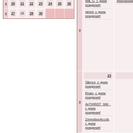
WilL G, с днем
Именинник
»
20
21
22
23
24
25
26
рождения!
gimmi, с днем
»
27
28
29
30
рождения!
»
23
Silence, с днем
рождения!
Khato, с днем
рождения!
»
AnTiHRiST_666_,
с днем
рождения!
ZennoboxAccob,
с днем
рождения!