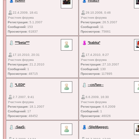
#Den#
#staiz#
22.4.2009, 18:41
29.10.2008, 0:46
Участник форума
Участник форума
Регистрация:
5.1.2007
Регистрация:
26.5.2007
Сообщений:
153
Сообщений:
11
Просмотров:
61837
Просмотров:
75661
***beta***
*babka*
17.10.2010, 20:31
17.4.2010, 8:27
Участник форума
Участник форума
Регистрация:
21.2.2010
Регистрация:
27.10.2007
Сообщений:
1
Сообщений:
130
Просмотров:
48715
Просмотров:
117895
*LEDI*
--спЛин--
2.7.2007, 9:41
6.6.2009, 16:30
Участник форума
Участник форума
Регистрация:
18.1.2007
Регистрация:
6.6.2009
Сообщений:
17
Сообщений:
1
Просмотров:
48452
Просмотров:
46026
-SaaS-
-SlipMaggot-