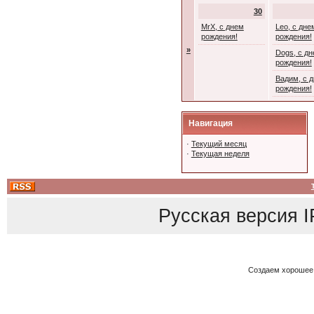
30
MrX, с днем
Leo, с дне
рождения!
рождения!
»
Dogs, с д
рождения!
Вадим, с 
рождения!
Навигация
·
Текущий месяц
·
Текущая неделя
Русская версия
I
Создаем хорошее