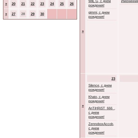
WilL G, с днем
Именинник
»
20
21
22
23
24
25
26
рождения!
gimmi, с днем
»
27
28
29
30
рождения!
»
23
Silence, с днем
рождения!
Khato, с днем
рождения!
»
AnTiHRiST_666_,
с днем
рождения!
ZennoboxAccob,
с днем
рождения!