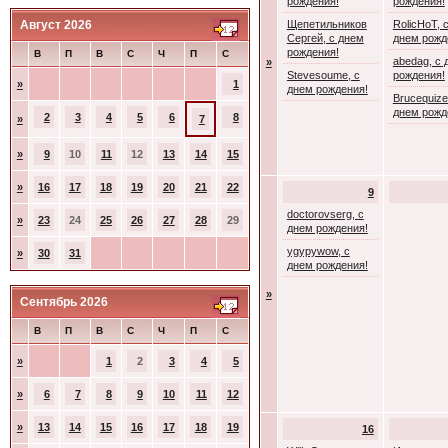
рождения!
рождения!
Август 2026
Щепетильников
RolicHoT, 
Сергей, с днем
днем рожд
рождения!
В
П
В
С
Ч
П
С
abedag, с 
»
Stevesoume, с
рождения!
»
1
днем рождения!
Brucequize
днем рожд
2
3
4
5
6
8
»
7
»
9
10
11
12
13
14
15
»
16
17
18
19
20
21
22
9
doctorovserg, с
»
23
24
25
26
27
28
29
днем рождения!
ygypywow, с
»
30
31
днем рождения!
»
Сентябрь 2026
В
П
В
С
Ч
П
С
»
1
2
3
4
5
»
6
7
8
9
10
11
12
»
13
14
15
16
17
18
19
16