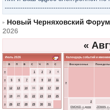
-----------------------------------------------
Новый Черняховский Форум
2026
«
Авг
Июль 2026
Календарь событий и именин
В
П
В
С
Ч
П
С
Воскресенье
Понедель
»
1
2
3
4
»
5
6
7
8
9
10
11
»
»
12
13
14
15
16
17
18
»
19
20
21
22
23
24
25
2
»
26
27
28
29
30
31
EMOKID, с днем
ZEMAN, с 