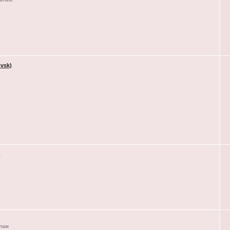
vsk)
)
елам