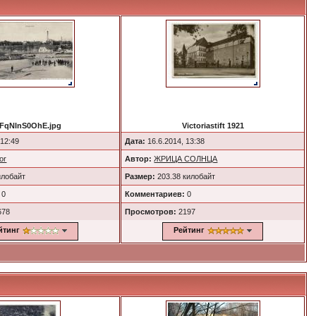
FqNlnS0OhE.jpg
Victoriastift 1921
 12:49
Дата:
16.6.2014, 13:38
or
Автор:
ЖРИЦА СОЛНЦА
илобайт
Размер:
203.38 килобайт
0
Комментариев:
0
678
Просмотров:
2197
йтинг
Рейтинг