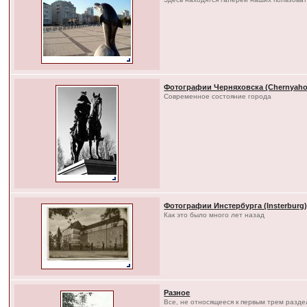
Фотографии Черняховска (Chernyaho
Современное состояние города
Фотографии Инстербурга (Insterburg
Как это было много лет назад
Разное
Все, не относящееся к первым трем разд