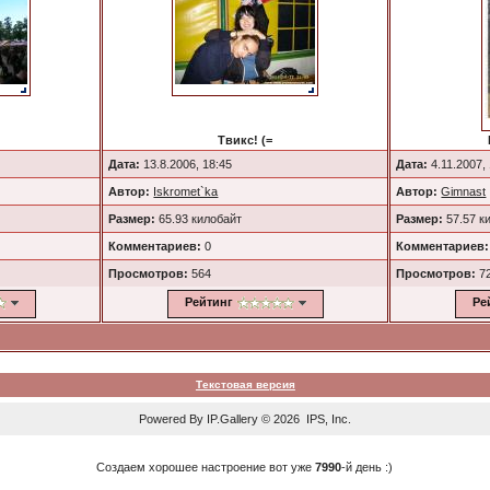
G
Твикс! (=
Дата:
13.8.2006, 18:45
Дата:
4.11.2007,
Автор:
Iskromet`ka
Автор:
Gimnast
Размер:
65.93 килобайт
Размер:
57.57 к
Комментариев:
0
Комментариев:
Просмотров:
564
Просмотров:
7
Рейтинг
Ре
Текстовая версия
Powered By
IP.Gallery
© 2026 IPS, Inc.
Создаем хорошее настроение вот уже
7990
-й день :)