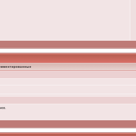
омментированные
иев.