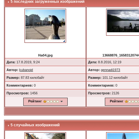
5 последних загруженных изображений
Наб4.jpg
13668876_16583120744
Дата:
17.8.2019, 9:24
Дата:
8.8.2016, 12:19
Автор:
kubanoid
Автор:
gennadi1973
Размер:
87.83 килобайт
Размер:
101.12 килобайт
Комментариев:
0
Комментариев:
0
Просмотров:
1456
Просмотров:
2126
Рейтинг
Рейтинг
5 случайных изображений