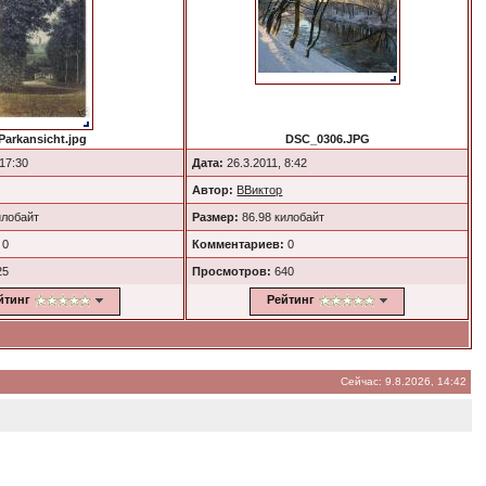
Parkansicht.jpg
DSC_0306.JPG
 17:30
Дата:
26.3.2011, 8:42
Автор:
ВВиктор
илобайт
Размер:
86.98 килобайт
0
Комментариев:
0
25
Просмотров:
640
йтинг
Рейтинг
Сейчас: 9.8.2026, 14:42