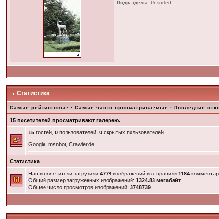
Подразделы:
Unsorted
Статистика
Самые рейтинговые
·
Самые часто просматриваемые
·
Последние отк
15 посетителей просматривают галерею.
15
гостей,
0
пользователей,
0
скрытых пользователей
Google, msnbot, Crawler.de
Статистика
Наши посетители загрузили
4778
изображений и отправили
1184
комментар
Общий размер загруженных изображений:
1324.83 мегабайт
Общее число просмотров изображений:
3748739