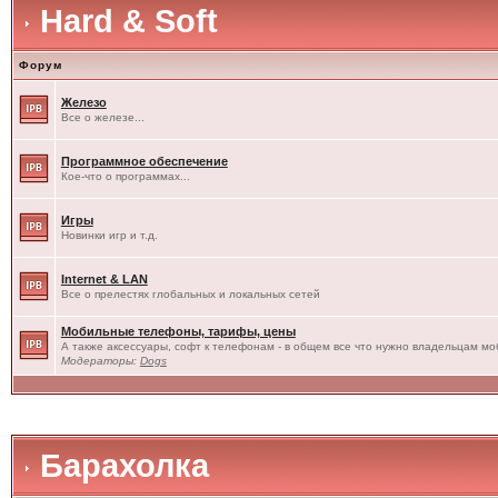
Hard & Soft
Форум
Железо
Все о железе...
Программное обеспечение
Кое-что о программах...
Игры
Новинки игр и т.д.
Internet & LAN
Все о прелестях глобальных и локальных сетей
Мобильные телефоны, тарифы, цены
А также аксессуары, софт к телефонам - в общем все что нужно владельцам моб
Модераторы:
Dogs
Барахолка