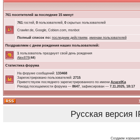
761 посетителей за последние 15 минут
761
гостей,
0
пользователей,
0
скрытых пользователей
Crawler.de, Google, Cobion.com, msnbot
Полный список по:
последним действиям
,
именам пользователей
Поздравляем с днем рождения наших пользователей:
1
пользователь празднует свой день рождения
Alex878
(
44
)
Статистика форума
На форуме сообщений:
133468
Зарегистрировано пользователей:
2715
Приветствуем последнего зарегистрированного по имени
AzazelKa
Рекорд посещаемости форума —
8647
, зафиксирован —
7.11.2025, 18:17
Русская версия
I
Создаем хорошее