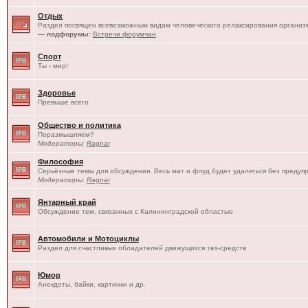
Отдых
Раздел посвящен всевозможным видам человеческого релаксирования организм
— подфорумы:
Встречи форумчан
Спорт
Ты - мир!
Здоровье
Превыше всего
Общество и политика
Поразмышляем?
Модераторы:
Ragnar
Философия
Серьёзные темы для обсуждения. Весь мат и флуд будет удаляться без предуп
Модераторы:
Ragnar
Янтарный край
Обсуждение тем, связанных с Калининградской областью
Автомобили и Мотоциклы
Раздел для счастливых обладателей движущихся тех-средств
Юмор
Анекдоты, байки, картинки и др.