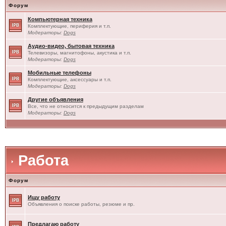
Форум
Компьютерная техника
Комплектующие, периферия и т.п.
Модераторы:
Dogs
Аудио-видео, бытовая техника
Телевизоры, магнитофоны, акустика и т.п.
Модераторы:
Dogs
Мобильные телефоны
Комплектующие, аксессуары и т.п.
Модераторы:
Dogs
Другие объявления
Все, что не относится к предыдущим разделам
Модераторы:
Dogs
Работа
Форум
Ищу работу
Объявления о поиске работы, резюме и пр.
Предлагаю работу