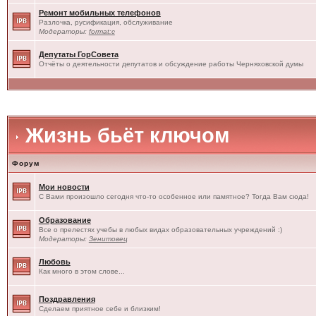
Ремонт мобильных телефонов
Разлочка, русификация, обслуживание
Модераторы:
format:c
Депутаты ГорСовета
Отчёты о деятельности депутатов и обсуждение работы Черняховской думы
Жизнь бьёт ключом
Форум
Мои новости
С Вами произошло сегодня что-то особенное или памятное? Тогда Вам сюда!
Образование
Все о прелестях учебы в любых видах образовательных учреждений :)
Модераторы:
Зенитовец
Любовь
Как много в этом слове...
Поздравления
Сделаем приятное себе и близким!