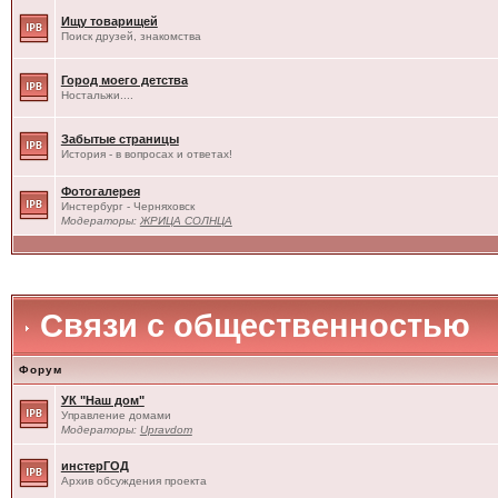
Ищу товарищей
Поиск друзей, знакомства
Город моего детства
Ностальжи....
Забытые страницы
История - в вопросах и ответах!
Фотогалерея
Инстербург - Черняховск
Модераторы:
ЖРИЦА СОЛНЦА
Связи с общественностью
Форум
УК "Наш дом"
Управление домами
Модераторы:
Upravdom
инстерГОД
Архив обсуждения проекта