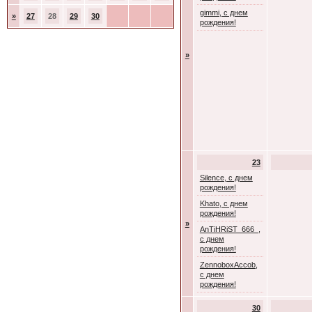
gimmi, с днем
»
27
28
29
30
рождения!
»
23
Silence, с днем
рождения!
Khato, с днем
рождения!
»
AnTiHRiST_666_,
с днем
рождения!
ZennoboxAccob,
с днем
рождения!
30