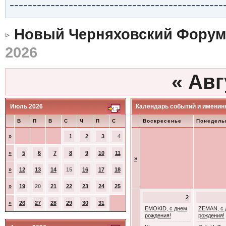
-----------------------------------------------
Новый Черняховский Форум
2026
«
Авг
Июль 2026
Календарь событий и именин
В
П
В
С
Ч
П
С
Воскресенье
Понедель
»
1
2
3
4
»
5
6
7
8
9
10
11
»
»
12
13
14
15
16
17
18
»
19
20
21
22
23
24
25
2
»
26
27
28
29
30
31
EMOKID, с днем
ZEMAN, с 
рождения!
рождения!