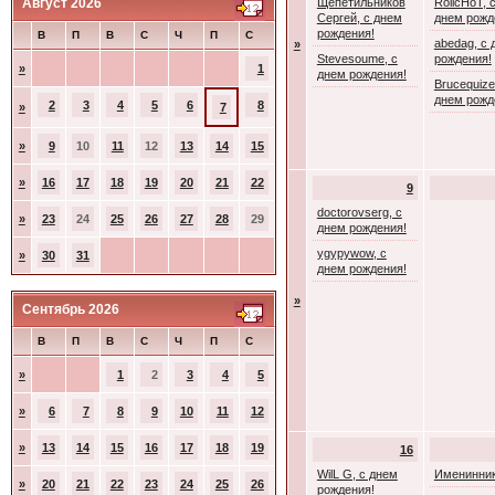
Август 2026
Щепетильников
RolicHoT, 
Сергей, с днем
днем рожд
рождения!
В
П
В
С
Ч
П
С
abedag, с 
»
Stevesoume, с
рождения!
»
1
днем рождения!
Brucequize
днем рожд
2
3
4
5
6
8
»
7
»
9
10
11
12
13
14
15
»
16
17
18
19
20
21
22
9
doctorovserg, с
»
23
24
25
26
27
28
29
днем рождения!
ygypywow, с
»
30
31
днем рождения!
»
Сентябрь 2026
В
П
В
С
Ч
П
С
»
1
2
3
4
5
»
6
7
8
9
10
11
12
»
13
14
15
16
17
18
19
16
WilL G, с днем
Именинник
»
20
21
22
23
24
25
26
рождения!