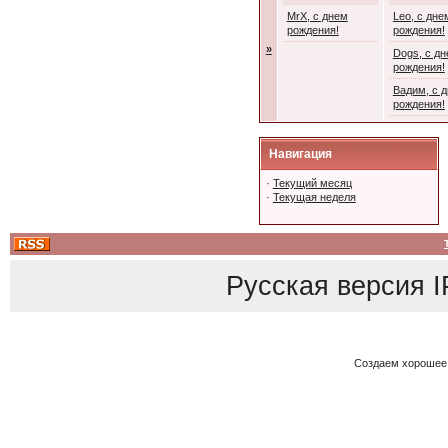
MrX, с днем
Leo, с дне
рождения!
рождения!
»
Dogs, с д
рождения!
Вадим, с 
рождения!
Навигация
·
Текущий месяц
·
Текущая неделя
Русская версия
I
Создаем хорошее