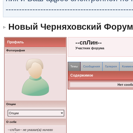
-----------------------------------------------
Новый Черняховский Форум
--спЛин--
Профиль
Участник форума
Фотография
Темы
Сообщения
Галерея
Коммен
Содержимое
Нет сооб
Опции
Опции
О себе
--спЛин-- не указал(а) ничего