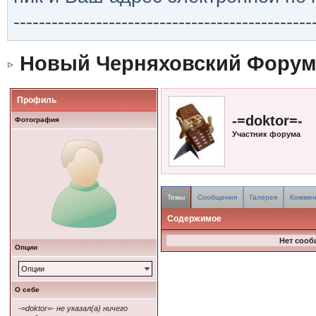
-----------------------------------------------
Новый Черняховский Форум
Профиль
-=doktor=-
Фотография
Участник форума
Темы
Сообщения
Галерея
Коммен
Содержимое
Нет сооб
Опции
Опции
О себе
-=doktor=- не указал(а) ничего