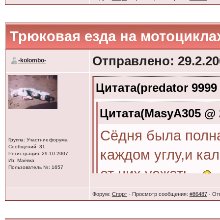
Трюковая езда на мотоцикла
Отправлено: 29.2.20
-kolombo-
Цитата(predator 9999 
Цитата(MasyA305 @ 2
Сёдня была полн
Группа: Участник форума
Сообщений: 31
каждом углу,и ка
Регистрация: 29.10.2007
Из: Маёвка
Пользователь №: 1657
от них уежать
Форум:
Спорт
· Просмотр сообщения:
#86487
· От
и не тебя одного! 