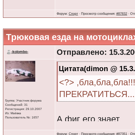
привет.что вы тут 
что лучше ездеть н
Форум:
Спорт
· Просмотр сообщения:
#87832
· От
Трюковая езда на мотоцикла
Отправлено: 15.3.20
-kolombo-
Цитата(dimon @ 15.3.
<?> ,бла,бла,бл
ПРЕКРАТИТЬСЯ.....
Группа: Участник форума
Сообщений: 31
Регистрация: 29.10.2007
Из: Маёвка
А фиг его знает.
Пользователь №: 1657
Форум:
Спорт
· Просмотр сообщения:
#87351
· От