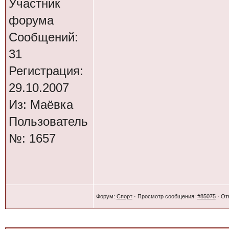
Участник
концу следующей 
форума
приступлю потяхо
Сообщений:
своего мотика!
31
Регистрация:
29.10.2007
Привет.Я уже дума
Из: Маёвка
балон поставить?А
Пользователь
идёт.Кто что пред
№: 1657
Форум:
Спорт
· Просмотр сообщения:
#85075
· От