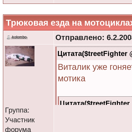
Вот собстно худ
Трюковая езда на мотоцикла
основной маршрут
Отправлено: 6.2.2008
-kolombo-
ВНИМАНИЕ !!! ДП
Цитата($treetFighter 
Воть
Виталик уже гоняет
мотика
Только ментам не
Цитата($treetFighter 
Группа:
Цитата(Oleg Jawa @ 
Вот и меня задел
Участник
слушайте мой пл
не едем через пос
форума