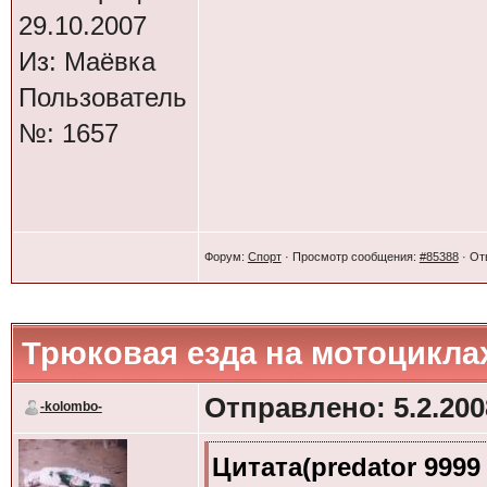
29.10.2007
Олег на чём поед
Из: Маёвка
я тока за!
вот 
Пользователь
тока с датой опре
№: 1657
давайте в субботу
если кто за то пи
Форум:
Спорт
· Просмотр сообщения:
#85388
· От
Олег ещё холодно.В
Трюковая езда на мотоцикла
Отправлено: 5.2.2008
-kolombo-
Цитата(Oleg Jawa @ 7
Цитата(predator 9999 
а кто пойдёт на э