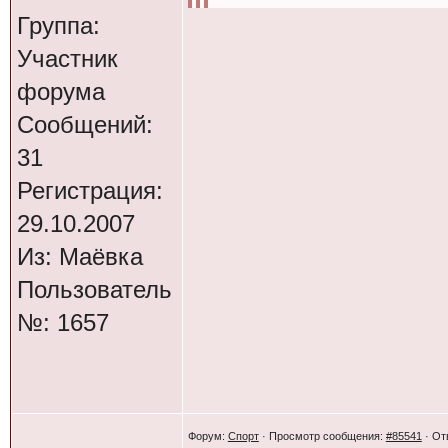
фотку мотика
Группа:
Участник
форума
Цитата($treetFighte
Сообщений:
Вот и меня заде
31
не едем через по
Регистрация:
29.10.2007
MasyA305 делает
Из: Маёвка
Балтика " за оте
Пользователь
нему надеваешь 
№: 1657
ментов небудет 
попадёшь в цент
маршрута =)
Форум:
Спорт
· Просмотр сообщения:
#85541
· От