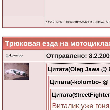
Форум:
Спорт
· Просмотр сообщения:
#85692
· От
Трюковая езда на мотоцикла
Отправлено: 8.2.2008
-kolombo-
Цитата(Oleg Jawa @ 6
Цитата(-kolombo- @ 6
Цитата($treetFighter
Виталик уже гоняе