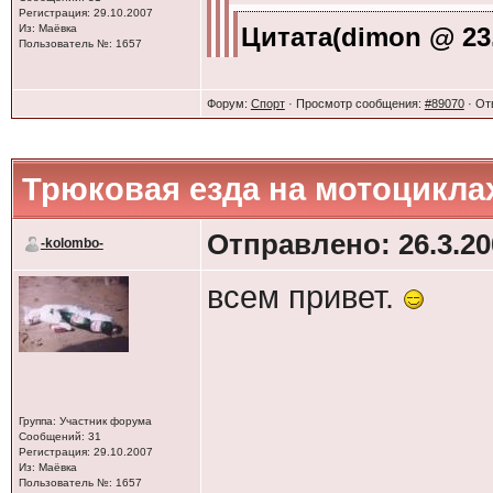
Регистрация: 29.10.2007
Из: Маёвка
Цитата(dimon @ 23.
Пользователь №: 1657
Прикольный мот,
Форум:
Спорт
· Просмотр сообщения:
#89070
· От
о так это как у 
Трюковая езда на мотоцикла
Отправлено: 26.3.20
-kolombo-
А при чём тут баш
всем привет.
менее 600 ненуже
да я луче буду ез
Группа: Участник форума
Сообщений: 31
Регистрация: 29.10.2007
Из: Маёвка
Пользователь №: 1657