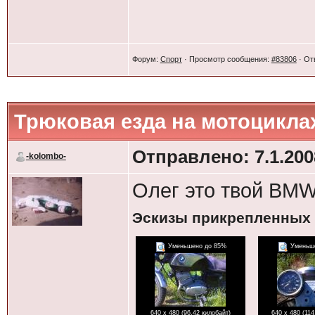
Форум:
Спорт
· Просмотр сообщения:
#83806
· От
Трюковая езда на мотоцикла
Отправлено: 7.1.2008
-kolombo-
Олег это твой BM
Эскизы прикрепленных
Уменьшено до 85%
Уменьше
640 x 480 (96.42 килобайт)
640 x 480 (114