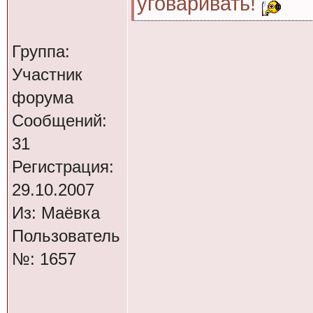
игорян ты ему л
уговаривать!
то он из-за поста
Группа:
уговаривать!
ооооооооооо я зна
Участник
форума
ооооооооооо я зн
Сообщений:
31
Регистрация:
ну давай выклады
29.10.2007
Из: Маёвка
я тож ездил врод
Пользователь
№: 1657
А мыш с тобой езд