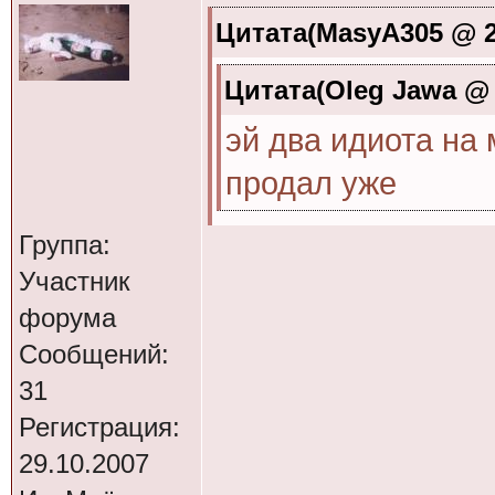
Цитата(MasyA305 @ 22
Цитата(Oleg Jawa @ 2
эй два идиота на
продал уже
Группа:
за сколько продал
Участник
менял коленвал 
форума
Сообщений:
изменяешь
31
Регистрация:
Всем привет.Э вы ч
29.10.2007