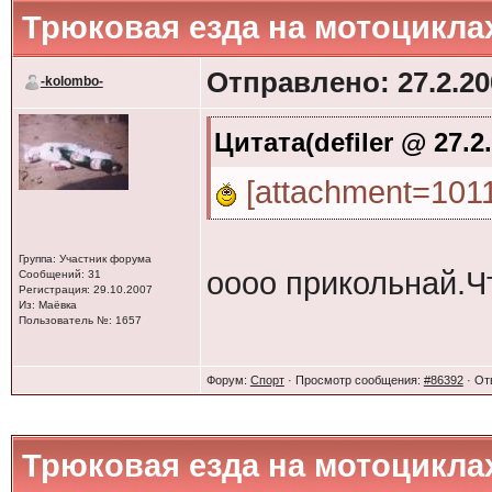
Трюковая езда на мотоцикла
откуда их превал
уезжали, так и бу
Отправлено: 27.2.20
-kolombo-
подоражали
Цитата(defiler @ 27.2
[attachment=1011
Менты стоят из-за 
марки к выборам.
Группа: Участник форума
оооо прикольнай.Ч
Сообщений: 31
машину потрашил
Регистрация: 29.10.2007
Из: Маёвка
Пользователь №: 1657
менистр МВД прие
Форум:
Спорт
· Просмотр сообщения:
#86392
· От
Трюковая езда на мотоцикла