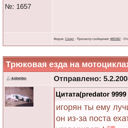
Ну короче подезжа
№: 1657
останавливаешься,
дать возможность 
медленно заводеш
Форум:
Спорт
· Просмотр сообщения:
#85382
· От
.Если не успел то 
Трюковая езда на мотоцикла
Цитата(MasyA305 @ 5.
Отправлено: 5.2.2008
-kolombo-
Цитата(predator 9999
Цитата(predator 9999 
Цитата(-kolombo- @ 
игорян ты ему луч
Цитата(predator 999
он из-за поста еха