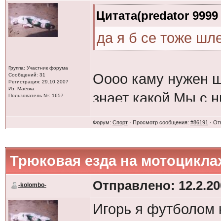
Цитата(predator 9999 
да я б се тоже шл
Группа: Участник форума
Оооо каму нужен ш
Сообщений: 31
Регистрация: 29.10.2007
Из: Маёвка
знает какой.Мы с н
Пользователь №: 1657
Форум:
Спорт
· Просмотр сообщения:
#86191
· От
Трюковая езда на мотоцикла
Отправлено: 12.2.20
-kolombo-
Игорь я футболом 