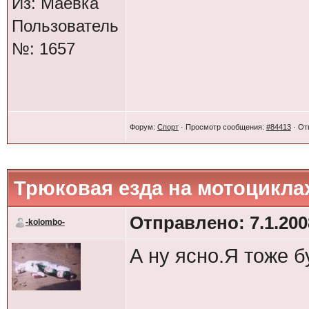
Только про мотор 
Из: Маёвка
Пользователь
свой МИНСК прода
№: 1657
рвать,резину жеч и
Ромка будем на эт
все зубья сорволо
Форум:
Спорт
· Просмотр сообщения:
#84413
· От
боюсь на троссу в
Трюковая езда на мотоцикла
Отправлено: 7.1.2008
-kolombo-
А ну ясно.Я тоже б