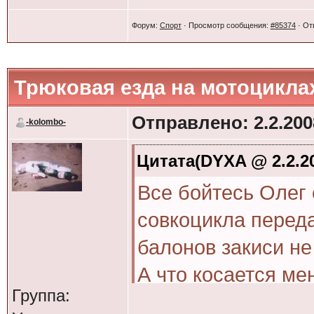
Форум:
Спорт
· Просмотр сообщения:
#85374
· От
Трюковая езда на мотоцикла
Отправлено: 2.2.2008
-kolombo-
Цитата(DYXA @ 2.2.20
Все бойтесь Олег 
совкоцикла перед
балонов закиси не
А что косается ме
Группа:
сварку засварит м