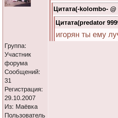
Цитата(-kolombo- @ 5
Менты.
Цитата(predator 999
игорян ты ему лу
он из-за поста ех
Группа:
Участник
уговаривать!
форума
Сообщений:
ооооооооооо я зн
31
Регистрация:
29.10.2007
ну давай выкладыв
Из: Маёвка
Пользователь