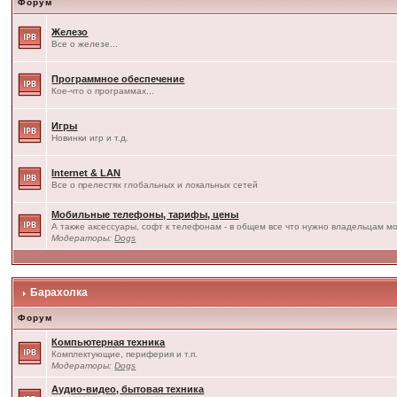
Форум
Железо
Все о железе...
Программное обеспечение
Кое-что о программах...
Игры
Новинки игр и т.д.
Internet & LAN
Все о прелестях глобальных и локальных сетей
Мобильные телефоны, тарифы, цены
А также аксессуары, софт к телефонам - в общем все что нужно владельцам мо
Модераторы:
Dogs
Барахолка
Форум
Компьютерная техника
Комплектующие, периферия и т.п.
Модераторы:
Dogs
Аудио-видео, бытовая техника