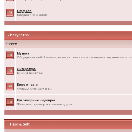
ОффТоп
Говорим о чем хотим
Искусство
Форум
Музыка
Обсуждение любой музыки, начиная с классики и заканчивая современными т
Литература
Книги & Книжечки
Кино и театр
Фильмы, спектакли и т.п.
Рукотворные шедевры
Живопись, скульптура и многое другое...
Hard & Soft