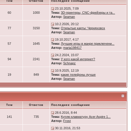
Тем
Ответов
Последнее сообщение
23.10.2025, 7:09
60
1000
Тема:
3D-принтеры, CNC-фрейзеры и та...
Автор:
Seaman
10.2.2026, 20:12
77
3150
Тема:
Открытые карты: Черняховск
Автор:
Seaman
19.10.2017, 4:17
57
1645
Тема:
Лучшие игры в жанре приключени...
Автор:
maria198417
24.2.2024, 15:07
94
2241
Тема:
У кого какой интернет?
Автор:
Schnapz
10.9.2025, 12:19
19
849
Тема:
какие телефоны лучше
Автор:
Seaman
Тем
Ответов
Последнее сообщение
28.6.2016, 8:44
141
735
Тема:
Куплю клавиатуру Acer Aspire 1...
Автор:
Frost
30.11.2016, 21:53