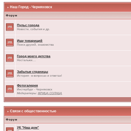
Наш Город - Черняховск
Форум
Пульс города
Новости, события и др.
Ищу товарищей
Поиск друзей, знакомства
Город моего детства
Ностальжи....
Забытые страницы
История - в вопросах и ответах!
Фотогалерея
Инстербург - Черняховск
Модераторы:
ЖРИЦА СОЛНЦА
Связи с общественностью
Форум
УК "Наш дом"