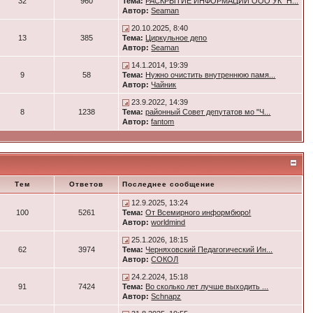
32
960
Тема:
РАСКРЫТИЕ ИНФОРМАЦИИ ООО УК "Н...
Автор:
Seaman
20.10.2025, 8:40
13
385
Тема:
Циркульное депо
Автор:
Seaman
14.1.2014, 19:39
9
58
Тема:
Нужно очистить внутреннюю памя...
Автор:
Чайник
23.9.2022, 14:39
8
1238
Тема:
районный Совет депутатов мо "Ч...
Автор:
fantom
Тем
Ответов
Последнее сообщение
12.9.2025, 13:24
100
5261
Тема:
От Всемирного информбюро!
Автор:
worldmind
25.1.2026, 18:15
62
3974
Тема:
Черняховский Педагогический Ин...
Автор:
СОКОЛ
24.2.2024, 15:18
91
7424
Тема:
Во сколько лет лучше выходить ...
Автор:
Schnapz