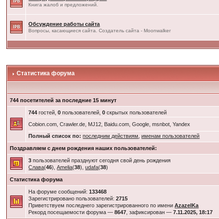
Книга жалоб и предложений.
Обсуждение работы сайта
Вопросы, касающиеся сайта. Создатель сайта - Moonwalker
Статистика форума
744 посетителей за последние 15 минут
744
гостей,
0
пользователей,
0
скрытых пользователей
Cobion.com, Crawler.de, MJ12, Baidu.com, Google, msnbot, Yandex
Полный список по:
последним действиям
,
именам пользователей
Поздравляем с днем рождения наших пользователей:
3
пользователей празднуют сегодня свой день рождения
Слава
(
46
),
Amelia
(
38
),
udafa
(
38
)
Статистика форума
На форуме сообщений:
133468
Зарегистрировано пользователей:
2715
Приветствуем последнего зарегистрированного по имени
AzazelKa
Рекорд посещаемости форума —
8647
, зафиксирован —
7.11.2025, 18:17