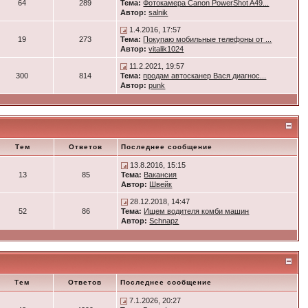
64
289
Тема:
Фотокамера Canon PowerShot A49...
Автор:
salnik
1.4.2016, 17:57
19
273
Тема:
Покупаю мобильные телефоны от ...
Автор:
vitalik1024
11.2.2021, 19:57
300
814
Тема:
продам автосканер Вася диагнос...
Автор:
punk
Тем
Ответов
Последнее сообщение
13.8.2016, 15:15
13
85
Тема:
Вакансия
Автор:
Швейк
28.12.2018, 14:47
52
86
Тема:
Ищем водителя комби машин
Автор:
Schnapz
Тем
Ответов
Последнее сообщение
7.1.2026, 20:27