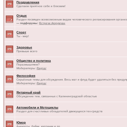
Поздравления
Сделаем приятное себе и близким!
Отдых
Раздел посвящен всевозможным видам человеческого релаксирования организ
— подфорумы:
Встречи форумчан
Спорт
Ты - мир!
Здоровье
Превыше всего
Общество и политика
Поразмышляем?
Модераторы:
Ragnar
Философия
Серьёзные темы для обсуждения. Весь мат и флуд будет удаляться без преду
Модераторы:
Ragnar
Янтарный край
Обсуждение тем, связанных с Калининградской областью
Автомобили и Мотоциклы
Раздел для счастливых обладателей движущихся тех-средств
Юмор
Анекдоты, байки, картинки и др.