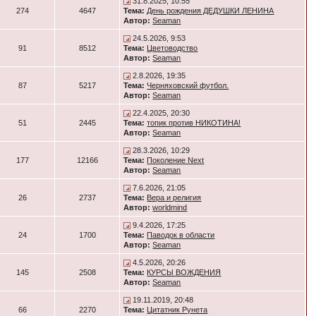
31.8.2025, 10:55
274
4647
Тема:
День рождения ДЕДУШКИ ЛЕНИНА
Автор:
Seaman
24.5.2026, 9:53
91
8512
Тема:
Цветоводство
Автор:
Seaman
2.8.2026, 19:35
87
5217
Тема:
Черняховский футбол.
Автор:
Seaman
22.4.2025, 20:30
51
2445
Тема:
топик против НИКОТИНА!
Автор:
Seaman
28.3.2026, 10:29
177
12166
Тема:
Поколение Next
Автор:
Seaman
7.6.2026, 21:05
26
2737
Тема:
Вера и религия
Автор:
worldmind
9.4.2026, 17:25
24
1700
Тема:
Паводок в области
Автор:
Seaman
4.5.2026, 20:26
145
2508
Тема:
КУРСЫ ВОЖДЕНИЯ
Автор:
Seaman
19.11.2019, 20:48
66
2270
Тема:
Цитатник Рунета