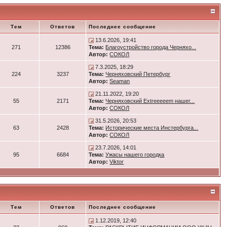
Тем
Ответов
Последнее сообщение
13.6.2026, 19:41
271
12386
Тема:
Благоустройство города Черняхо...
Автор:
СОКОЛ
7.3.2025, 18:29
224
3237
Тема:
Черняховский Петербург
Автор:
Seaman
21.11.2022, 19:20
55
2171
Тема:
Черняховский Extreeeeem нашег...
Автор:
СОКОЛ
31.5.2026, 20:53
63
2428
Тема:
Исторические места Инстербурга...
Автор:
СОКОЛ
23.7.2026, 14:01
95
6684
Тема:
Ужасы нашего городка
Автор:
Viktor
Тем
Ответов
Последнее сообщение
1.12.2019, 12:40