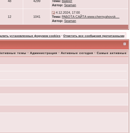
48
4299
Тема:
Важно!
Автор:
Seaman
4.12.2024, 17:00
12
1041
Тема:
РАБОТА САЙТА www.chernyahovsk....
Автор:
Seaman
далить установленные форумом cookies
·
Отметить все сообщения прочитанными
Активные темы
·
Администрация
·
Активные сегодня
·
Самые активные