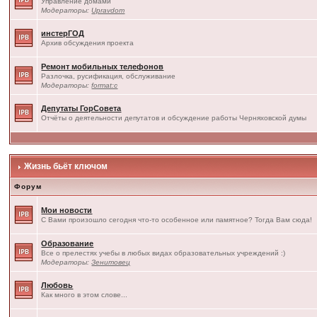
Управление домами
Модераторы:
Upravdom
инстерГОД
Архив обсуждения проекта
Ремонт мобильных телефонов
Разлочка, русификация, обслуживание
Модераторы:
format:c
Депутаты ГорСовета
Отчёты о деятельности депутатов и обсуждение работы Черняховской думы
Жизнь бьёт ключом
Форум
Мои новости
С Вами произошло сегодня что-то особенное или памятное? Тогда Вам сюда!
Образование
Все о прелестях учебы в любых видах образовательных учреждений :)
Модераторы:
Зенитовец
Любовь
Как много в этом слове...