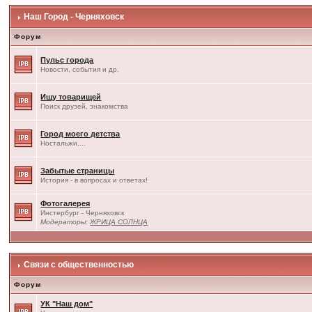
Наш Город - Черняховск
Форум
Пульс города
Новости, события и др.
Ищу товарищей
Поиск друзей, знакомства
Город моего детства
Ностальжи....
Забытые страницы
История - в вопросах и ответах!
Фотогалерея
Инстербург - Черняховск
Модераторы:
ЖРИЦА СОЛНЦА
Связи с общественностью
Форум
УК "Наш дом"