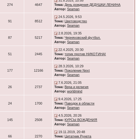
31.8.2025, 10:55
274
4647
Тема:
День рождения ДЕДУШКИ ЛЕНИНА
Автор:
Seaman
24.5.2026, 9:53
91
8512
Тема:
Цветоводство
Автор:
Seaman
2.8.2026, 19:35
87
5217
Тема:
Черняховский футбол.
Автор:
Seaman
22.4.2025, 20:30
51
2445
Тема:
топик против НИКОТИНА!
Автор:
Seaman
28.3.2026, 10:29
177
12166
Тема:
Поколение Next
Автор:
Seaman
7.6.2026, 21:05
26
2737
Тема:
Вера и религия
Автор:
worldmind
9.4.2026, 17:25
24
1700
Тема:
Паводок в области
Автор:
Seaman
4.5.2026, 20:26
145
2508
Тема:
КУРСЫ ВОЖДЕНИЯ
Автор:
Seaman
19.11.2019, 20:48
66
2270
Тема:
Цитатник Рунета