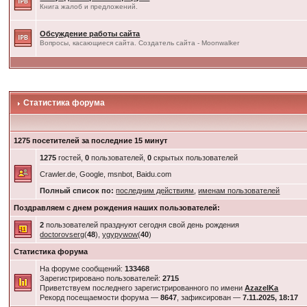
Книга жалоб и предложений.
Обсуждение работы сайта
Вопросы, касающиеся сайта. Создатель сайта - Moonwalker
Статистика форума
1275 посетителей за последние 15 минут
1275
гостей,
0
пользователей,
0
скрытых пользователей
Crawler.de, Google, msnbot, Baidu.com
Полный список по:
последним действиям
,
именам пользователей
Поздравляем с днем рождения наших пользователей:
2
пользователей празднуют сегодня свой день рождения
doctorovserg
(
48
),
ygypywow
(
40
)
Статистика форума
На форуме сообщений:
133468
Зарегистрировано пользователей:
2715
Приветствуем последнего зарегистрированного по имени
AzazelKa
Рекорд посещаемости форума —
8647
, зафиксирован —
7.11.2025, 18:17