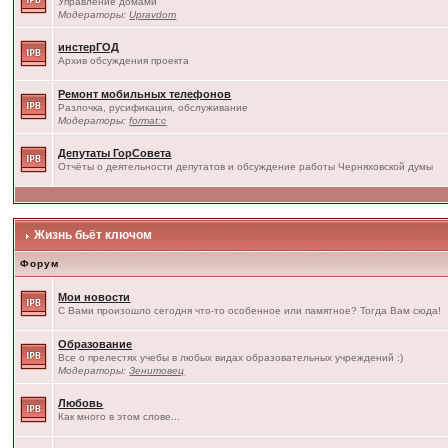
Управление домами
Модераторы:
Upravdom
инстерГОД
Архив обсуждения проекта
Ремонт мобильных телефонов
Разлочка, русификация, обслуживание
Модераторы:
format:c
Депутаты ГорСовета
Отчёты о деятельности депутатов и обсуждение работы Черняховской думы
Жизнь бьёт ключом
Форум
Мои новости
С Вами произошло сегодня что-то особенное или памятное? Тогда Вам сюда!
Образование
Все о прелестях учебы в любых видах образовательных учреждений :)
Модераторы:
Зенитовец
Любовь
Как много в этом слове...