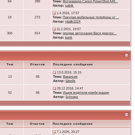
64
289
Тема:
Фотокамера Canon PowerShot A49...
Автор:
salnik
1.4.2016, 17:57
19
273
Тема:
Покупаю мобильные телефоны от ...
Автор:
vitalik1024
11.2.2021, 19:57
300
814
Тема:
продам автосканер Вася диагнос...
Автор:
punk
Тем
Ответов
Последнее сообщение
13.8.2016, 15:15
13
85
Тема:
Вакансия
Автор:
Швейк
28.12.2018, 14:47
52
86
Тема:
Ищем водителя комби машин
Автор:
Schnapz
Тем
Ответов
Последнее сообщение
7.1.2026, 20:27