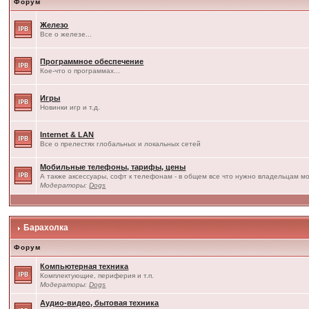
Форум
Железо
Все о железе...
Программное обеспечение
Кое-что о программах...
Игры
Новинки игр и т.д.
Internet & LAN
Все о прелестях глобальных и локальных сетей
Мобильные телефоны, тарифы, цены
А также аксессуары, софт к телефонам - в общем все что нужно владельцам мо
Модераторы:
Dogs
Барахолка
Форум
Компьютерная техника
Комплектующие, периферия и т.п.
Модераторы:
Dogs
Аудио-видео, бытовая техника