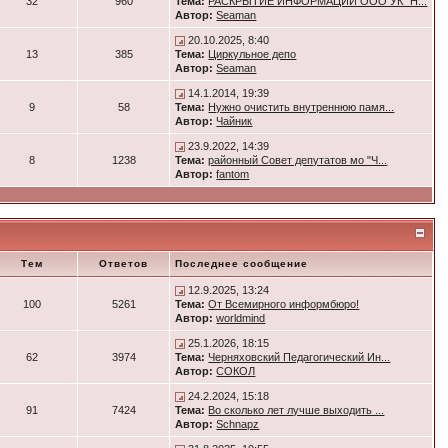
32
960
Тема:
РАСКРЫТИЕ ИНФОРМАЦИИ ООО УК "Н...
Автор:
Seaman
20.10.2025, 8:40
13
385
Тема:
Циркульное депо
Автор:
Seaman
14.1.2014, 19:39
9
58
Тема:
Нужно очистить внутреннюю памя...
Автор:
Чайник
23.9.2022, 14:39
8
1238
Тема:
районный Совет депутатов мо "Ч...
Автор:
fantom
Тем
Ответов
Последнее сообщение
12.9.2025, 13:24
100
5261
Тема:
От Всемирного информбюро!
Автор:
worldmind
25.1.2026, 18:15
62
3974
Тема:
Черняховский Педагогический Ин...
Автор:
СОКОЛ
24.2.2024, 15:18
91
7424
Тема:
Во сколько лет лучше выходить ...
Автор:
Schnapz