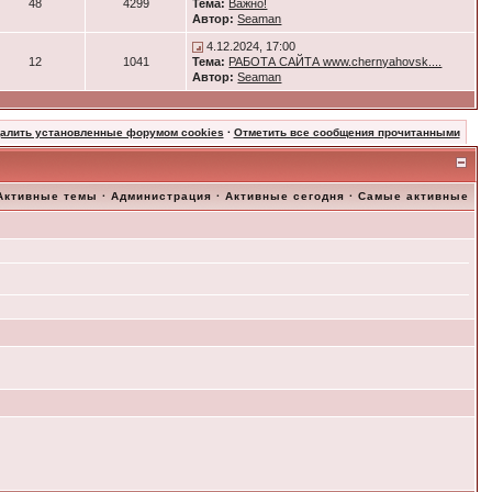
48
4299
Тема:
Важно!
Автор:
Seaman
4.12.2024, 17:00
12
1041
Тема:
РАБОТА САЙТА www.chernyahovsk....
Автор:
Seaman
далить установленные форумом cookies
·
Отметить все сообщения прочитанными
Активные темы
·
Администрация
·
Активные сегодня
·
Самые активные