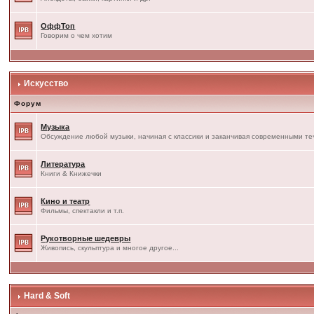
ОффТоп
Говорим о чем хотим
Искусство
Форум
Музыка
Обсуждение любой музыки, начиная с классики и заканчивая современными т
Литература
Книги & Книжечки
Кино и театр
Фильмы, спектакли и т.п.
Рукотворные шедевры
Живопись, скульптура и многое другое...
Hard & Soft