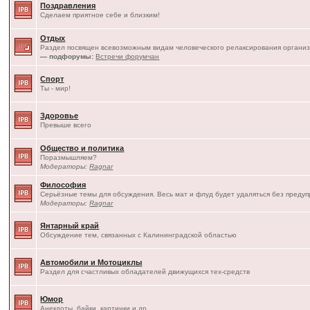
Поздравления
Сделаем приятное себе и близким!
Отдых
Раздел посвящен всевозможным видам человеческого релаксирования организ
— подфорумы:
Встречи форумчан
Спорт
Ты - мир!
Здоровье
Превыше всего
Общество и политика
Поразмышляем?
Модераторы:
Ragnar
Философия
Серьёзные темы для обсуждения. Весь мат и флуд будет удаляться без преду
Модераторы:
Ragnar
Янтарный край
Обсуждение тем, связанных с Калининградской областью
Автомобили и Мотоциклы
Раздел для счастливых обладателей движущихся тех-средств
Юмор
Анекдоты, байки, картинки и др.