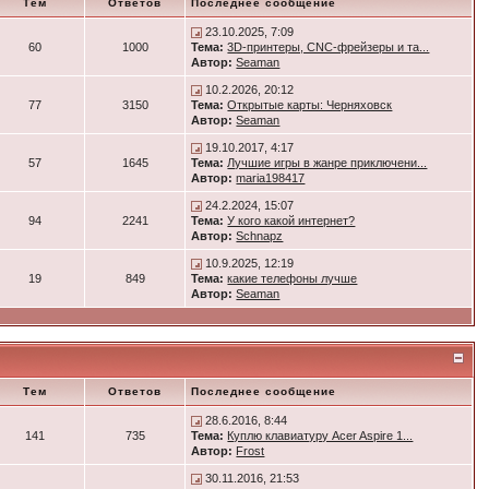
Тем
Ответов
Последнее сообщение
23.10.2025, 7:09
60
1000
Тема:
3D-принтеры, CNC-фрейзеры и та...
Автор:
Seaman
10.2.2026, 20:12
77
3150
Тема:
Открытые карты: Черняховск
Автор:
Seaman
19.10.2017, 4:17
57
1645
Тема:
Лучшие игры в жанре приключени...
Автор:
maria198417
24.2.2024, 15:07
94
2241
Тема:
У кого какой интернет?
Автор:
Schnapz
10.9.2025, 12:19
19
849
Тема:
какие телефоны лучше
Автор:
Seaman
Тем
Ответов
Последнее сообщение
28.6.2016, 8:44
141
735
Тема:
Куплю клавиатуру Acer Aspire 1...
Автор:
Frost
30.11.2016, 21:53