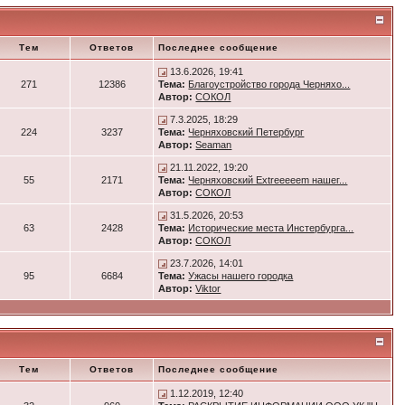
Тем
Ответов
Последнее сообщение
13.6.2026, 19:41
271
12386
Тема:
Благоустройство города Черняхо...
Автор:
СОКОЛ
7.3.2025, 18:29
224
3237
Тема:
Черняховский Петербург
Автор:
Seaman
21.11.2022, 19:20
55
2171
Тема:
Черняховский Extreeeeem нашег...
Автор:
СОКОЛ
31.5.2026, 20:53
63
2428
Тема:
Исторические места Инстербурга...
Автор:
СОКОЛ
23.7.2026, 14:01
95
6684
Тема:
Ужасы нашего городка
Автор:
Viktor
Тем
Ответов
Последнее сообщение
1.12.2019, 12:40