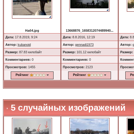
Наб4.jpg
13668876_1658312074489940...
Дата:
17.8.2019, 9:24
Дата:
8.8.2016, 12:19
Дата:
8.8
Автор:
kubanoid
Автор:
gennadi1973
Автор:
Размер:
87.83 килобайт
Размер:
101.12 килобайт
Размер:
Комментариев:
0
Комментариев:
0
Коммент
Просмотров:
1455
Просмотров:
2123
Просмо
Рейтинг
Рейтинг
Ре
5 случайных изображений