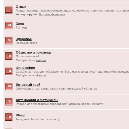
Отдых
Раздел посвящен всевозможным видам человеческого релаксирования организм
— подфорумы:
Встречи форумчан
Спорт
Ты - мир!
Здоровье
Превыше всего
Общество и политика
Поразмышляем?
Модераторы:
Ragnar
Философия
Серьёзные темы для обсуждения. Весь мат и флуд будет удаляться без предуп
Модераторы:
Ragnar
Янтарный край
Обсуждение тем, связанных с Калининградской областью
Автомобили и Мотоциклы
Раздел для счастливых обладателей движущихся тех-средств
Юмор
Анекдоты, байки, картинки и др.