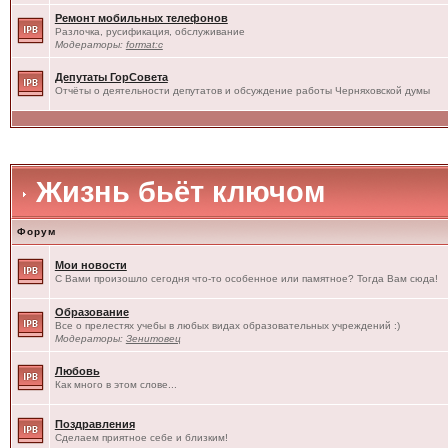
Ремонт мобильных телефонов
Разлочка, русификация, обслуживание
Модераторы:
format:c
Депутаты ГорСовета
Отчёты о деятельности депутатов и обсуждение работы Черняховской думы
Жизнь бьёт ключом
Форум
Мои новости
С Вами произошло сегодня что-то особенное или памятное? Тогда Вам сюда!
Образование
Все о прелестях учебы в любых видах образовательных учреждений :)
Модераторы:
Зенитовец
Любовь
Как много в этом слове...
Поздравления
Сделаем приятное себе и близким!