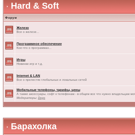
Hard & Soft
Форум
Железо
Все о железе...
Программное обеспечение
Кое-что о программах...
Игры
Новинки игр и т.д.
Internet & LAN
Все о прелестях глобальных и локальных сетей
Мобильные телефоны, тарифы, цены
А также аксессуары, софт к телефонам - в общем все что нужно владельцам моб
Модераторы:
Dogs
Барахолка