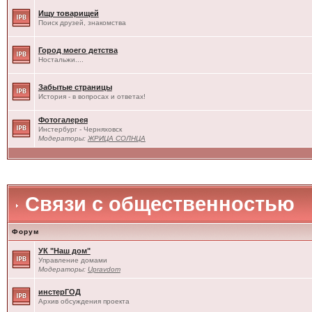
Ищу товарищей
Поиск друзей, знакомства
Город моего детства
Ностальжи....
Забытые страницы
История - в вопросах и ответах!
Фотогалерея
Инстербург - Черняховск
Модераторы:
ЖРИЦА СОЛНЦА
Связи с общественностью
Форум
УК "Наш дом"
Управление домами
Модераторы:
Upravdom
инстерГОД
Архив обсуждения проекта