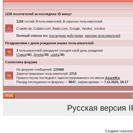
1226 посетителей за последние 15 минут
1226
гостей,
0
пользователей,
0
скрытых пользователей
Crawler.de, Cobion.com, Baidu.com, Google, Yandex, msnbot
Полный список по:
последним действиям
,
именам пользователей
Поздравляем с днем рождения наших пользователей:
3
пользователей празднуют сегодня свой день рождения
Слава
(
46
),
Amelia
(
38
),
udafa
(
38
)
Статистика форума
На форуме сообщений:
133468
Зарегистрировано пользователей:
2715
Приветствуем последнего зарегистрированного по имени
AzazelKa
Рекорд посещаемости форума —
8647
, зафиксирован —
7.11.2025, 18:17
Русская версия
I
Создаем хорошее