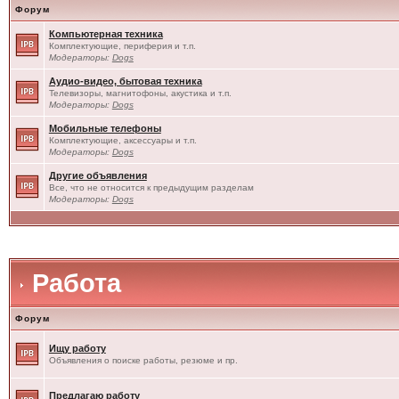
Форум
Компьютерная техника
Комплектующие, периферия и т.п.
Модераторы:
Dogs
Аудио-видео, бытовая техника
Телевизоры, магнитофоны, акустика и т.п.
Модераторы:
Dogs
Мобильные телефоны
Комплектующие, аксессуары и т.п.
Модераторы:
Dogs
Другие объявления
Все, что не относится к предыдущим разделам
Модераторы:
Dogs
Работа
Форум
Ищу работу
Объявления о поиске работы, резюме и пр.
Предлагаю работу