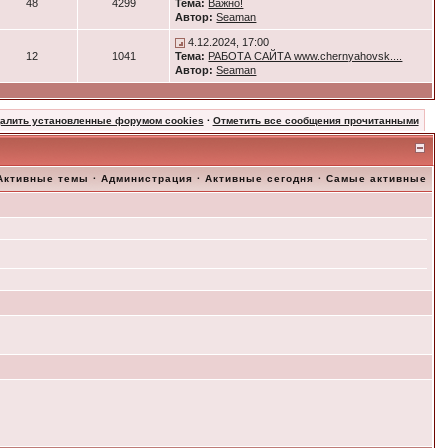
48
4299
Тема:
Важно!
Автор:
Seaman
4.12.2024, 17:00
12
1041
Тема:
РАБОТА САЙТА www.chernyahovsk....
Автор:
Seaman
далить установленные форумом cookies
·
Отметить все сообщения прочитанными
Активные темы
·
Администрация
·
Активные сегодня
·
Самые активные