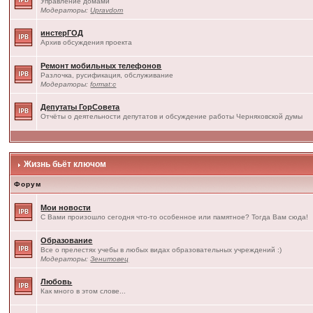
Управление домами
Модераторы:
Upravdom
инстерГОД
Архив обсуждения проекта
Ремонт мобильных телефонов
Разлочка, русификация, обслуживание
Модераторы:
format:c
Депутаты ГорСовета
Отчёты о деятельности депутатов и обсуждение работы Черняховской думы
Жизнь бьёт ключом
Форум
Мои новости
С Вами произошло сегодня что-то особенное или памятное? Тогда Вам сюда!
Образование
Все о прелестях учебы в любых видах образовательных учреждений :)
Модераторы:
Зенитовец
Любовь
Как много в этом слове...