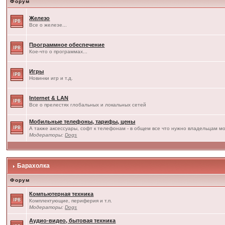
Форум
Железо
Все о железе...
Программное обеспечение
Кое-что о программах...
Игры
Новинки игр и т.д.
Internet & LAN
Все о прелестях глобальных и локальных сетей
Мобильные телефоны, тарифы, цены
А также аксессуары, софт к телефонам - в общем все что нужно владельцам мо
Модераторы:
Dogs
Барахолка
Форум
Компьютерная техника
Комплектующие, периферия и т.п.
Модераторы:
Dogs
Аудио-видео, бытовая техника