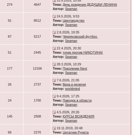
31.8.2025, 10:55
274
4647
Тема:
День рождения ДЕДУШКИ ЛЕНИНА
Автор:
Seaman
24.5.2026, 9:53
91
8512
Тема:
Цветоводство
Автор:
Seaman
2.8.2026, 19:35
87
5217
Тема:
Черняховский футбол.
Автор:
Seaman
22.4.2025, 20:30
51
2445
Тема:
топик против НИКОТИНА!
Автор:
Seaman
28.3.2026, 10:29
177
12166
Тема:
Поколение Next
Автор:
Seaman
7.6.2026, 21:05
26
2737
Тема:
Вера и религия
Автор:
worldmind
9.4.2026, 17:25
24
1700
Тема:
Паводок в области
Автор:
Seaman
4.5.2026, 20:26
145
2508
Тема:
КУРСЫ ВОЖДЕНИЯ
Автор:
Seaman
19.11.2019, 20:48
66
2270
Тема:
Цитатник Рунета