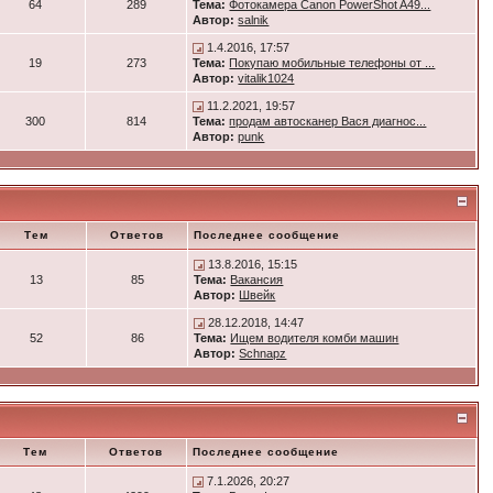
64
289
Тема:
Фотокамера Canon PowerShot A49...
Автор:
salnik
1.4.2016, 17:57
19
273
Тема:
Покупаю мобильные телефоны от ...
Автор:
vitalik1024
11.2.2021, 19:57
300
814
Тема:
продам автосканер Вася диагнос...
Автор:
punk
Тем
Ответов
Последнее сообщение
13.8.2016, 15:15
13
85
Тема:
Вакансия
Автор:
Швейк
28.12.2018, 14:47
52
86
Тема:
Ищем водителя комби машин
Автор:
Schnapz
Тем
Ответов
Последнее сообщение
7.1.2026, 20:27