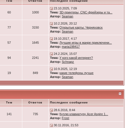
Тем
Ответов
Последнее сообщение
23.10.2025, 7:09
60
1000
Тема:
3D-принтеры, CNC-фрейзеры и та...
Автор:
Seaman
10.2.2026, 20:12
77
3150
Тема:
Открытые карты: Черняховск
Автор:
Seaman
19.10.2017, 4:17
57
1645
Тема:
Лучшие игры в жанре приключени...
Автор:
maria198417
24.2.2024, 15:07
94
2241
Тема:
У кого какой интернет?
Автор:
Schnapz
10.9.2025, 12:19
19
849
Тема:
какие телефоны лучше
Автор:
Seaman
Тем
Ответов
Последнее сообщение
28.6.2016, 8:44
141
735
Тема:
Куплю клавиатуру Acer Aspire 1...
Автор:
Frost
30.11.2016, 21:53