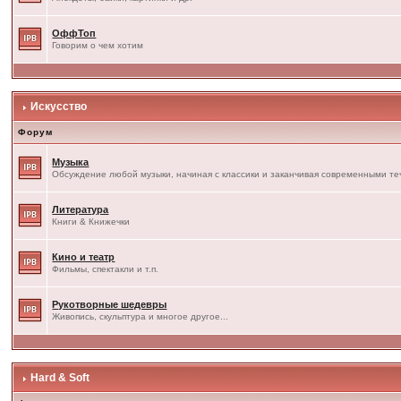
ОффТоп
Говорим о чем хотим
Искусство
Форум
Музыка
Обсуждение любой музыки, начиная с классики и заканчивая современными т
Литература
Книги & Книжечки
Кино и театр
Фильмы, спектакли и т.п.
Рукотворные шедевры
Живопись, скульптура и многое другое...
Hard & Soft