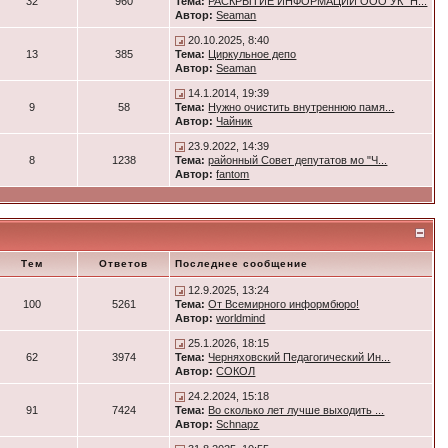
32
960
Тема:
РАСКРЫТИЕ ИНФОРМАЦИИ ООО УК "Н...
Автор:
Seaman
20.10.2025, 8:40
13
385
Тема:
Циркульное депо
Автор:
Seaman
14.1.2014, 19:39
9
58
Тема:
Нужно очистить внутреннюю памя...
Автор:
Чайник
23.9.2022, 14:39
8
1238
Тема:
районный Совет депутатов мо "Ч...
Автор:
fantom
Тем
Ответов
Последнее сообщение
12.9.2025, 13:24
100
5261
Тема:
От Всемирного информбюро!
Автор:
worldmind
25.1.2026, 18:15
62
3974
Тема:
Черняховский Педагогический Ин...
Автор:
СОКОЛ
24.2.2024, 15:18
91
7424
Тема:
Во сколько лет лучше выходить ...
Автор:
Schnapz