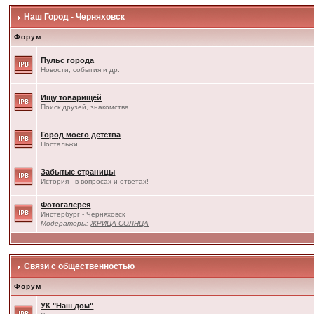
Наш Город - Черняховск
Форум
Пульс города
Новости, события и др.
Ищу товарищей
Поиск друзей, знакомства
Город моего детства
Ностальжи....
Забытые страницы
История - в вопросах и ответах!
Фотогалерея
Инстербург - Черняховск
Модераторы:
ЖРИЦА СОЛНЦА
Связи с общественностью
Форум
УК "Наш дом"