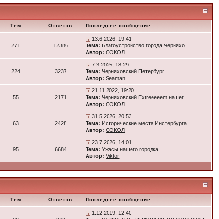
Тем
Ответов
Последнее сообщение
13.6.2026, 19:41
271
12386
Тема:
Благоустройство города Черняхо...
Автор:
СОКОЛ
7.3.2025, 18:29
224
3237
Тема:
Черняховский Петербург
Автор:
Seaman
21.11.2022, 19:20
55
2171
Тема:
Черняховский Extreeeeem нашег...
Автор:
СОКОЛ
31.5.2026, 20:53
63
2428
Тема:
Исторические места Инстербурга...
Автор:
СОКОЛ
23.7.2026, 14:01
95
6684
Тема:
Ужасы нашего городка
Автор:
Viktor
Тем
Ответов
Последнее сообщение
1.12.2019, 12:40