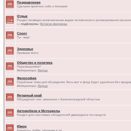
Поздравления
Сделаем приятное себе и близким!
Отдых
Раздел посвящен всевозможным видам человеческого релаксирования организ
— подфорумы:
Встречи форумчан
Спорт
Ты - мир!
Здоровье
Превыше всего
Общество и политика
Поразмышляем?
Модераторы:
Ragnar
Философия
Серьёзные темы для обсуждения. Весь мат и флуд будет удаляться без преду
Модераторы:
Ragnar
Янтарный край
Обсуждение тем, связанных с Калининградской областью
Автомобили и Мотоциклы
Раздел для счастливых обладателей движущихся тех-средств
Юмор
Анекдоты, байки, картинки и др.