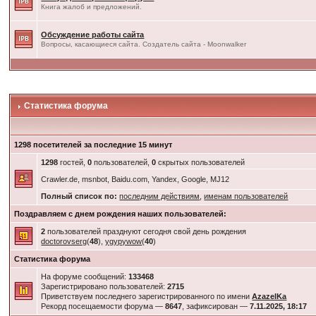
Книга жалоб и предложений.
Обсуждение работы сайта
Вопросы, касающиеся сайта. Создатель сайта - Moonwalker
Статистика форума
1298 посетителей за последние 15 минут
1298
гостей,
0
пользователей,
0
скрытых пользователей
Crawler.de, msnbot, Baidu.com, Yandex, Google, MJ12
Полный список по:
последним действиям
,
именам пользователей
Поздравляем с днем рождения наших пользователей:
2
пользователей празднуют сегодня свой день рождения
doctorovserg
(
48
),
ygypywow
(
40
)
Статистика форума
На форуме сообщений:
133468
Зарегистрировано пользователей:
2715
Приветствуем последнего зарегистрированного по имени
AzazelKa
Рекорд посещаемости форума —
8647
, зафиксирован —
7.11.2025, 18:17