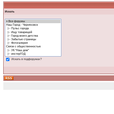
Искать
Искать в подфорумах?