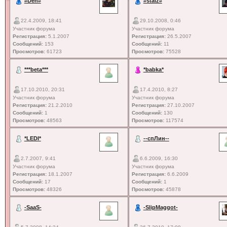
#Den#
#staiz#
22.4.2009, 18:41
29.10.2008, 0:46
Участник форума
Участник форума
Регистрация:
5.1.2007
Регистрация:
26.5.2007
Сообщений:
153
Сообщений:
11
Просмотров:
61723
Просмотров:
75528
***beta***
*babka*
17.10.2010, 20:31
17.4.2010, 8:27
Участник форума
Участник форума
Регистрация:
21.2.2010
Регистрация:
27.10.2007
Сообщений:
1
Сообщений:
130
Просмотров:
48563
Просмотров:
117574
*LEDI*
--спЛин--
2.7.2007, 9:41
6.6.2009, 16:30
Участник форума
Участник форума
Регистрация:
18.1.2007
Регистрация:
6.6.2009
Сообщений:
17
Сообщений:
1
Просмотров:
48326
Просмотров:
45878
-SaaS-
-SlipMaggot-