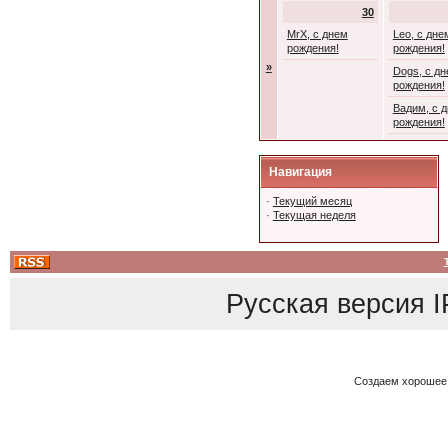
30
MrX, с днем
Leo, с дне
рождения!
рождения!
»
Dogs, с д
рождения!
Вадим, с 
рождения!
Навигация
·
Текущий месяц
·
Текущая неделя
Русская версия
I
Создаем хорошее