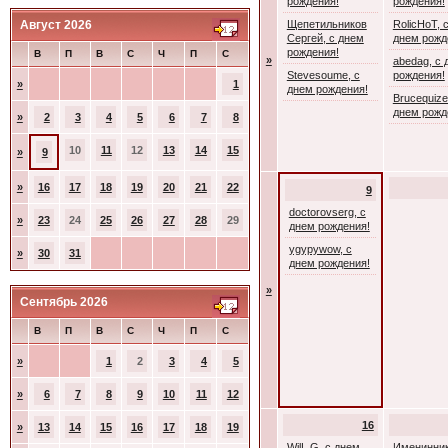
рождения!
рождения!
Август 2026
Щепетильников
RolicHoT, 
Сергей, с днем
днем рожд
рождения!
В
П
В
С
Ч
П
С
»
abedag, с 
Stevesoume, с
рождения!
»
1
днем рождения!
Brucequize
днем рожд
»
2
3
4
5
6
7
8
10
11
12
13
14
15
»
9
»
16
17
18
19
20
21
22
9
doctorovserg, с
»
23
24
25
26
27
28
29
днем рождения!
ygypywow, с
»
30
31
днем рождения!
»
Сентябрь 2026
В
П
В
С
Ч
П
С
»
1
2
3
4
5
»
6
7
8
9
10
11
12
16
»
13
14
15
16
17
18
19
WilL G, с днем
Именинник