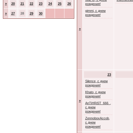
»
20
21
22
23
24
25
26
рождения!
gimmi, с днем
»
27
28
29
30
рождения!
»
23
Silence, с днем
рождения!
Khato, с днем
рождения!
»
AnTiHRiST_666_,
с днем
рождения!
ZennoboxAccob,
с днем
рождения!