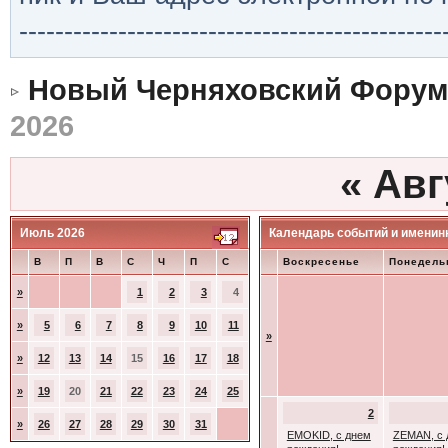
-----------------------------------------------
Новый Черняховский Форум
2026
«
Авг
Июль 2026
Календарь событий и именин
В
П
В
С
Ч
П
С
Воскресенье
Понедель
»
1
2
3
4
»
5
6
7
8
9
10
11
»
»
12
13
14
15
16
17
18
»
19
20
21
22
23
24
25
2
»
26
27
28
29
30
31
EMOKID, с днем
ZEMAN, с 