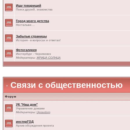
Ищу товарищей
Поиск друзей, знакомства
Город моего детства
Ностальжи....
Забытые страницы
История - в вопросах и ответах!
Фотогалерея
Инстербург - Черняховск
Модераторы:
ЖРИЦА СОЛНЦА
Связи с общественностью
Форум
УК "Наш дом"
Управление домами
Модераторы:
Upravdom
инстерГОД
Архив обсуждения проекта