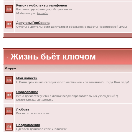
Ремонт мобильных телефонов
Разлочка, русификация, обслуживание
Модераторы:
format:c
Депутаты ГорСовета
Отчёты о деятельности депутатов и обсуждение работы Черняховской думы
Жизнь бьёт ключом
Форум
Мои новости
С Вами произошло сегодня что-то особенное или памятное? Тогда Вам сюда!
Образование
Все о прелестях учебы в любых видах образовательных учреждений :)
Модераторы:
Зенитовец
Любовь
Как много в этом слове...
Поздравления
Сделаем приятное себе и близким!