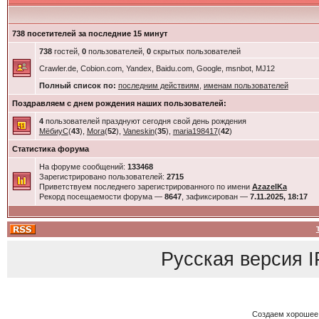
738 посетителей за последние 15 минут
738
гостей,
0
пользователей,
0
скрытых пользователей
Crawler.de, Cobion.com, Yandex, Baidu.com, Google, msnbot, MJ12
Полный список по:
последним действиям
,
именам пользователей
Поздравляем с днем рождения наших пользователей:
4
пользователей празднуют сегодня свой день рождения
МёбиуС
(
43
),
Mora
(
52
),
Vaneskin
(
35
),
maria198417
(
42
)
Статистика форума
На форуме сообщений:
133468
Зарегистрировано пользователей:
2715
Приветствуем последнего зарегистрированного по имени
AzazelKa
Рекорд посещаемости форума —
8647
, зафиксирован —
7.11.2025, 18:17
Русская версия
I
Создаем хорошее