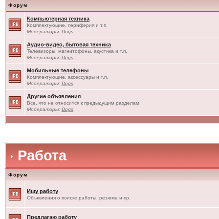
Форум
Компьютерная техника
Комплектующие, периферия и т.п.
Модераторы:
Dogs
Аудио-видео, бытовая техника
Телевизоры, магнитофоны, акустика и т.п.
Модераторы:
Dogs
Мобильные телефоны
Комплектующие, аксессуары и т.п.
Модераторы:
Dogs
Другие объявления
Все, что не относится к предыдущим разделам
Модераторы:
Dogs
Работа
Форум
Ищу работу
Объявления о поиске работы, резюме и пр.
Предлагаю работу