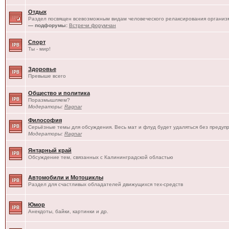
Отдых
Раздел посвящен всевозможным видам человеческого релаксирования организм
— подфорумы:
Встречи форумчан
Спорт
Ты - мир!
Здоровье
Превыше всего
Общество и политика
Поразмышляем?
Модераторы:
Ragnar
Философия
Серьёзные темы для обсуждения. Весь мат и флуд будет удаляться без предуп
Модераторы:
Ragnar
Янтарный край
Обсуждение тем, связанных с Калининградской областью
Автомобили и Мотоциклы
Раздел для счастливых обладателей движущихся тех-средств
Юмор
Анекдоты, байки, картинки и др.