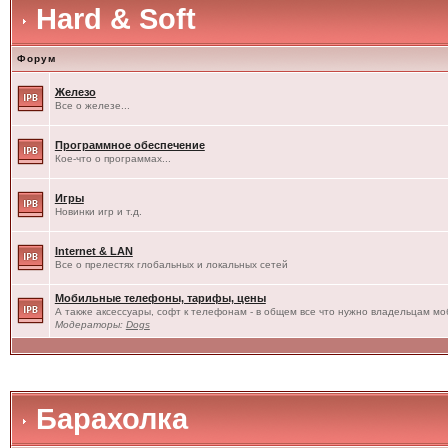
Hard & Soft
Форум
Железо
Все о железе...
Программное обеспечение
Кое-что о программах...
Игры
Новинки игр и т.д.
Internet & LAN
Все о прелестях глобальных и локальных сетей
Мобильные телефоны, тарифы, цены
А также аксессуары, софт к телефонам - в общем все что нужно владельцам моб
Модераторы:
Dogs
Барахолка