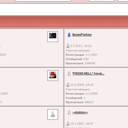
$treetFighter
6
4.7.2012, 18:21
Участник форума
.2007
Регистрация:
3.1.2007
Сообщений:
632
1
Просмотров:
109435
*FROM HELL* [myd...
12.3.2005, 19:16
Участник форума
0.2007
Регистрация:
8.3.2005
Сообщений:
1
93
Просмотров:
46813
-=doktor=-
15.1.2007, 18:47