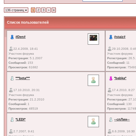
136 страниц
1
2
3
>
»
Список пользователей
#Den#
#staiz#
22.4.2009, 18:41
29.10.2008, 0:4
Участник форума
Участник форума
Регистрация:
5.1.2007
Регистрация:
26.5
Сообщений:
153
Сообщений:
11
Просмотров:
61682
Просмотров:
7549
***beta***
*babka*
17.10.2010, 20:31
17.4.2010, 8:27
Участник форума
Участник форума
Регистрация:
21.2.2010
Регистрация:
27.1
Сообщений:
1
Сообщений:
130
Просмотров:
48519
Просмотров:
1174
*LEDI*
--спЛин--
2.7.2007, 9:41
6.6.2009, 16:30