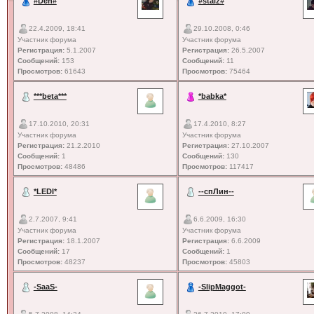
#Den#
#staiz#
22.4.2009, 18:41
29.10.2008, 0:46
Участник форума
Участник форума
Регистрация:
5.1.2007
Регистрация:
26.5.2007
Сообщений:
153
Сообщений:
11
Просмотров:
61643
Просмотров:
75464
***beta***
*babka*
17.10.2010, 20:31
17.4.2010, 8:27
Участник форума
Участник форума
Регистрация:
21.2.2010
Регистрация:
27.10.2007
Сообщений:
1
Сообщений:
130
Просмотров:
48486
Просмотров:
117417
*LEDI*
--спЛин--
2.7.2007, 9:41
6.6.2009, 16:30
Участник форума
Участник форума
Регистрация:
18.1.2007
Регистрация:
6.6.2009
Сообщений:
17
Сообщений:
1
Просмотров:
48237
Просмотров:
45803
-SaaS-
-SlipMaggot-