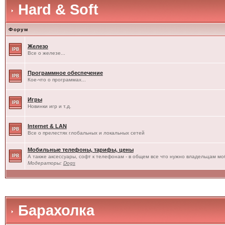
Hard & Soft
Форум
Железо
Все о железе...
Программное обеспечение
Кое-что о программах...
Игры
Новинки игр и т.д.
Internet & LAN
Все о прелестях глобальных и локальных сетей
Мобильные телефоны, тарифы, цены
А также аксессуары, софт к телефонам - в общем все что нужно владельцам моб
Модераторы:
Dogs
Барахолка