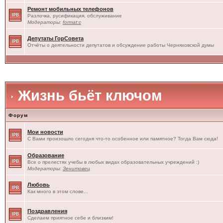
Ремонт мобильных телефонов
Разлочка, русификация, обслуживание
Модераторы:
format:c
Депутаты ГорСовета
Отчёты о деятельности депутатов и обсуждение работы Черняховской думы
Жизнь бьёт ключом
Форум
Мои новости
С Вами произошло сегодня что-то особенное или памятное? Тогда Вам сюда!
Образование
Все о прелестях учебы в любых видах образовательных учреждений :)
Модераторы:
Зенитовец
Любовь
Как много в этом слове...
Поздравления
Сделаем приятное себе и близким!