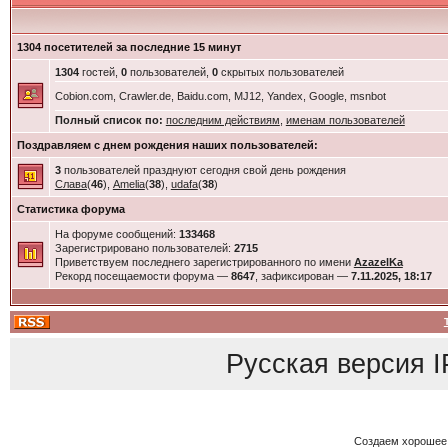
1304 посетителей за последние 15 минут
1304
гостей,
0
пользователей,
0
скрытых пользователей
Cobion.com, Crawler.de, Baidu.com, MJ12, Yandex, Google, msnbot
Полный список по:
последним действиям
,
именам пользователей
Поздравляем с днем рождения наших пользователей:
3
пользователей празднуют сегодня свой день рождения
Слава
(
46
),
Amelia
(
38
),
udafa
(
38
)
Статистика форума
На форуме сообщений:
133468
Зарегистрировано пользователей:
2715
Приветствуем последнего зарегистрированного по имени
AzazelKa
Рекорд посещаемости форума —
8647
, зафиксирован —
7.11.2025, 18:17
Русская версия
I
Создаем хорошее