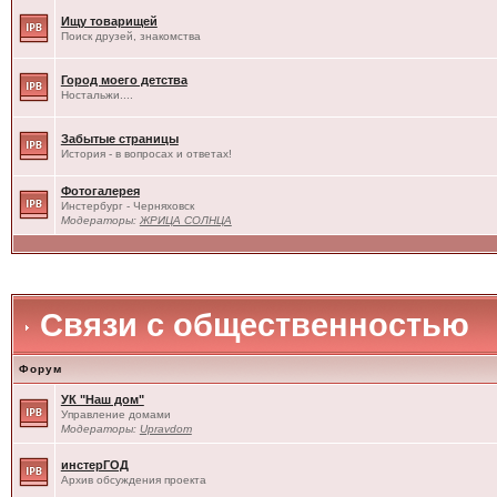
Ищу товарищей
Поиск друзей, знакомства
Город моего детства
Ностальжи....
Забытые страницы
История - в вопросах и ответах!
Фотогалерея
Инстербург - Черняховск
Модераторы:
ЖРИЦА СОЛНЦА
Связи с общественностью
Форум
УК "Наш дом"
Управление домами
Модераторы:
Upravdom
инстерГОД
Архив обсуждения проекта