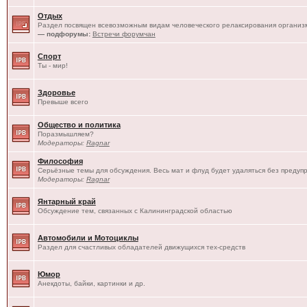
Отдых
Раздел посвящен всевозможным видам человеческого релаксирования организм
— подфорумы:
Встречи форумчан
Спорт
Ты - мир!
Здоровье
Превыше всего
Общество и политика
Поразмышляем?
Модераторы:
Ragnar
Философия
Серьёзные темы для обсуждения. Весь мат и флуд будет удаляться без предуп
Модераторы:
Ragnar
Янтарный край
Обсуждение тем, связанных с Калининградской областью
Автомобили и Мотоциклы
Раздел для счастливых обладателей движущихся тех-средств
Юмор
Анекдоты, байки, картинки и др.