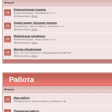
Форум
Компьютерная техника
Комплектующие, периферия и т.п.
Модераторы:
Dogs
Аудио-видео, бытовая техника
Телевизоры, магнитофоны, акустика и т.п.
Модераторы:
Dogs
Мобильные телефоны
Комплектующие, аксессуары и т.п.
Модераторы:
Dogs
Другие объявления
Все, что не относится к предыдущим разделам
Модераторы:
Dogs
Работа
Форум
Ищу работу
Объявления о поиске работы, резюме и пр.
Предлагаю работу