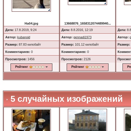
Наб4.jpg
13668876_1658312074489940...
Дата:
17.8.2019, 9:24
Дата:
8.8.2016, 12:19
Дата:
8.8
Автор:
kubanoid
Автор:
gennadi1973
Автор:
Размер:
87.83 килобайт
Размер:
101.12 килобайт
Размер:
Комментариев:
0
Комментариев:
0
Коммент
Просмотров:
1456
Просмотров:
2126
Просмо
Рейтинг
Рейтинг
Ре
5 случайных изображений