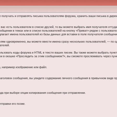
е получать и отправлять письма пользователям форума, хранить ваши письма в директ
вас есть пользователи в списке друзей, то вы можете выбрать имя получателя оттуд
ообщении в темах или в списке пользователей на кнопку «Приват» рядом с пользовате
длагает имена пользователей из базы данных для вставки в поле получателя сообщени
ям одновременно, вы можете ввести имена сразу нескольких пользователей, — по одн
ателей.
ользовать коды форума и HTML в тексте ваших писем. Вы также можете выбрать пунк
чки в окошке «Проследить за этим сообщением?», вы сможете прослеживать через пун
ю, например изображение или файл.
заголовок сообщения, вы увидите содержание личного сообщения в привычном виде п
юда при выборе опции копирования сообщения при отправлении.
тправки его позже.