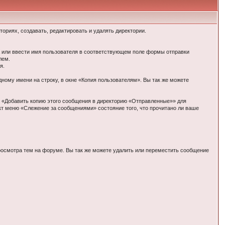
ориях, создавать, редактировать и удалять директории.
а или ввести имя пользователя в соответствующем поле формы отправки
лем.
я.
ому имени на строку, в окне «Копия пользователям». Вы так же можете
т «Добавить копию этого сообщения в директорию «Отправленные»» для
кт меню «Слежение за сообщениями» состояние того, что прочитано ли ваше
росмотра тем на форуме. Вы так же можете удалить или переместить сообщение