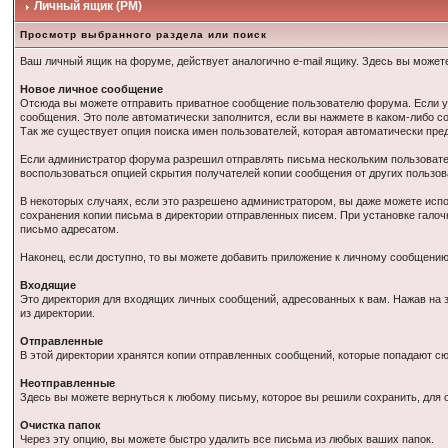
Личный ящик (PM)
Просмотр выбранного раздела или поиск
Ваш личный ящик на форуме, действует аналогично e-mail ящику. Здесь вы может
Новое личное сообщение
Отсюда вы можете отправить приватное сообщение пользователю форума. Если у 
сообщения. Это поле автоматически заполнится, если вы нажмете в каком-либо с
Так же существует опция поиска имен пользователей, которая автоматически пре
Если администратор форума разрешил отправлять письма нескольким пользовател
воспользоваться опцией скрытия получателей копии сообщения от других пользов
В некоторых случаях, если это разрешено администратором, вы даже можете исп
сохранения копии письма в директории отправленных писем. При установке гало
письмо адресатом.
Наконец, если доступно, то вы можете добавить приложение к личному сообщени
Входящие
Это директория для входящих личных сообщений, адресованных к вам. Нажав на 
из директории.
Отправленные
В этой директории хранятся копии отправленных сообщений, которые попадают с
Неотправленные
Здесь вы можете вернуться к любому письму, которое вы решили сохранить, для о
Очистка папок
Через эту опцию, вы можете быстро удалить все письма из любых ваших папок.