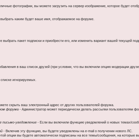
личные фотографии, вы можете загрузить на сервер изображение, которое будет ото
выбрать каким будет ваше имя, отображаемое на форуме.
е выбрать пакет подписки и приобрести его, или изменить вариант вашей текущей под
бавления в ваш список друзей (при условии, что вы включили опцию модерации друзе
в списке игнорируемых.
ожете скрыть ваш электронный адрес от других пользователей форума.
ром форума
- Администратор может периодически делать рассылки пользователям фо
е письмо-уведомление
- Если вы включили функцию уведомлений о новых темах/сооб
ий
- Включив эту функцию, вы будете уведомлены на e-mail о получении нового ЛС.
этой опции вы будете автоматически подписаны на все темы/сообщения, на которые 