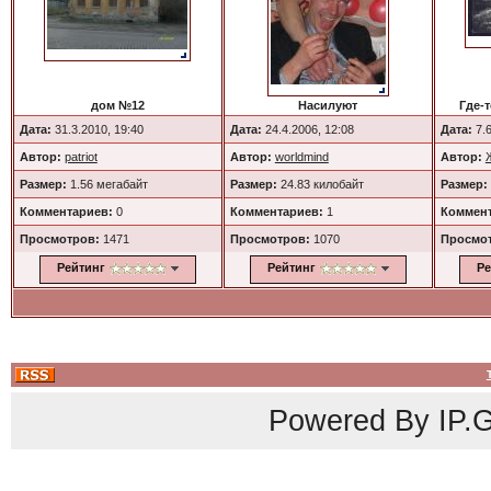
дом №12
Насилуют
Где-т
Дата:
31.3.2010, 19:40
Дата:
24.4.2006, 12:08
Дата:
7.6
Автор:
patriot
Автор:
worldmind
Автор:
Размер:
1.56 мегабайт
Размер:
24.83 килобайт
Размер:
Комментариев:
0
Комментариев:
1
Коммент
Просмотров:
1471
Просмотров:
1070
Просмо
Рейтинг
Рейтинг
Ре
Powered By
IP.G