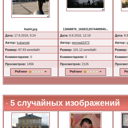
Наб4.jpg
13668876_1658312074489940...
Дата:
17.8.2019, 9:24
Дата:
8.8.2016, 12:19
Дата:
8.8
Автор:
kubanoid
Автор:
gennadi1973
Автор:
Размер:
87.83 килобайт
Размер:
101.12 килобайт
Размер:
Комментариев:
0
Комментариев:
0
Коммент
Просмотров:
1456
Просмотров:
2126
Просмо
Рейтинг
Рейтинг
Ре
5 случайных изображений