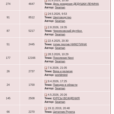
31.8.2025, 10:55
274
4647
Тема:
День рождения ДЕДУШКИ ЛЕНИНА
Автор:
Seaman
24.5.2026, 9:53
91
8512
Тема:
Цветоводство
Автор:
Seaman
2.8.2026, 19:35
87
5217
Тема:
Черняховский футбол.
Автор:
Seaman
22.4.2025, 20:30
51
2445
Тема:
топик против НИКОТИНА!
Автор:
Seaman
28.3.2026, 10:29
177
12166
Тема:
Поколение Next
Автор:
Seaman
7.6.2026, 21:05
26
2737
Тема:
Вера и религия
Автор:
worldmind
9.4.2026, 17:25
24
1700
Тема:
Паводок в области
Автор:
Seaman
4.5.2026, 20:26
145
2508
Тема:
КУРСЫ ВОЖДЕНИЯ
Автор:
Seaman
19.11.2019, 20:48
66
2270
Тема:
Цитатник Рунета