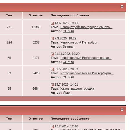
Тем
Ответов
Последнее сообщение
13.6.2026, 19:41
271
12386
Тема:
Благоустройство города Черняхо...
Автор:
СОКОЛ
7.3.2025, 18:29
224
3237
Тема:
Черняховский Петербург
Автор:
Seaman
21.11.2022, 19:20
55
2171
Тема:
Черняховский Extreeeeem нашег...
Автор:
СОКОЛ
31.5.2026, 20:53
63
2428
Тема:
Исторические места Инстербурга...
Автор:
СОКОЛ
23.7.2026, 14:01
95
6684
Тема:
Ужасы нашего городка
Автор:
Viktor
Тем
Ответов
Последнее сообщение
1.12.2019, 12:40