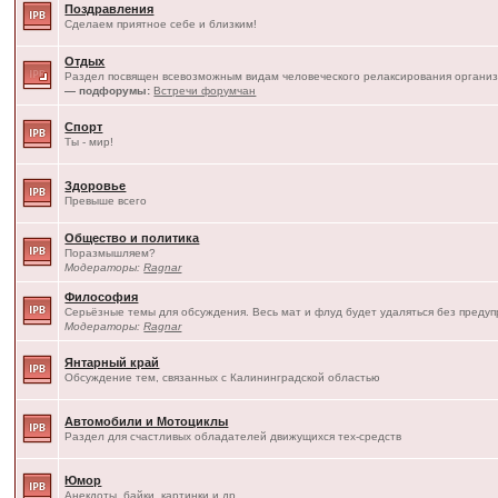
Поздравления
Сделаем приятное себе и близким!
Отдых
Раздел посвящен всевозможным видам человеческого релаксирования организ
— подфорумы:
Встречи форумчан
Спорт
Ты - мир!
Здоровье
Превыше всего
Общество и политика
Поразмышляем?
Модераторы:
Ragnar
Философия
Серьёзные темы для обсуждения. Весь мат и флуд будет удаляться без преду
Модераторы:
Ragnar
Янтарный край
Обсуждение тем, связанных с Калининградской областью
Автомобили и Мотоциклы
Раздел для счастливых обладателей движущихся тех-средств
Юмор
Анекдоты, байки, картинки и др.