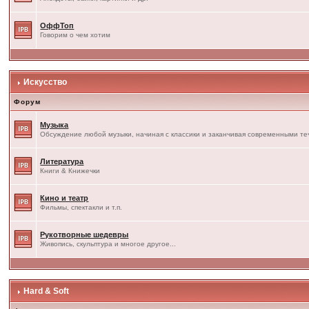
ОффТоп
Говорим о чем хотим
Искусство
Форум
Музыка
Обсуждение любой музыки, начиная с классики и заканчивая современными т
Литература
Книги & Книжечки
Кино и театр
Фильмы, спектакли и т.п.
Рукотворные шедевры
Живопись, скульптура и многое другое...
Hard & Soft