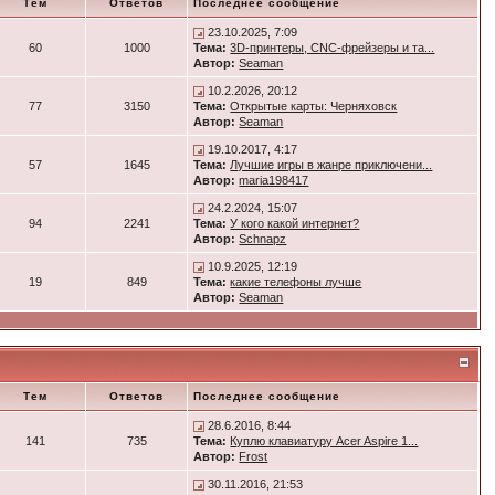
Тем
Ответов
Последнее сообщение
23.10.2025, 7:09
60
1000
Тема:
3D-принтеры, CNC-фрейзеры и та...
Автор:
Seaman
10.2.2026, 20:12
77
3150
Тема:
Открытые карты: Черняховск
Автор:
Seaman
19.10.2017, 4:17
57
1645
Тема:
Лучшие игры в жанре приключени...
Автор:
maria198417
24.2.2024, 15:07
94
2241
Тема:
У кого какой интернет?
Автор:
Schnapz
10.9.2025, 12:19
19
849
Тема:
какие телефоны лучше
Автор:
Seaman
Тем
Ответов
Последнее сообщение
28.6.2016, 8:44
141
735
Тема:
Куплю клавиатуру Acer Aspire 1...
Автор:
Frost
30.11.2016, 21:53