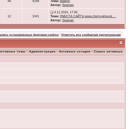
48
4299
Тема:
Важно!
Автор:
Seaman
4.12.2024, 17:00
12
1041
Тема:
РАБОТА САЙТА www.chernyahovsk....
Автор:
Seaman
далить установленные форумом cookies
·
Отметить все сообщения прочитанными
Активные темы
·
Администрация
·
Активные сегодня
·
Самые активные