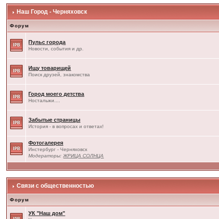
Наш Город - Черняховск
Форум
Пульс города
Новости, события и др.
Ищу товарищей
Поиск друзей, знакомства
Город моего детства
Ностальжи....
Забытые страницы
История - в вопросах и ответах!
Фотогалерея
Инстербург - Черняховск
Модераторы:
ЖРИЦА СОЛНЦА
Связи с общественностью
Форум
УК "Наш дом"