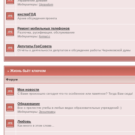
Управление домами
Модераторы:
Upravdom
инстерГОД
Архив обсуждения проекта
Ремонт мобильных телефонов
Разлочка, русификация, обслуживание
Модераторы:
format:c
Депутаты ГорСовета
Отчёты о деятельности депутатов и обсуждение работы Черняховской думы
Жизнь бьёт ключом
Форум
Мои новости
С Вами произошло сегодня что-то особенное или памятное? Тогда Вам сюда!
Образование
Все о прелестях учебы в любых видах образовательных учреждений :)
Модераторы:
Зенитовец
Любовь
Как много в этом слове...