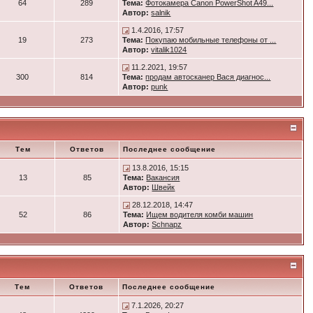
64
289
Тема:
Фотокамера Canon PowerShot A49...
Автор:
salnik
1.4.2016, 17:57
19
273
Тема:
Покупаю мобильные телефоны от ...
Автор:
vitalik1024
11.2.2021, 19:57
300
814
Тема:
продам автосканер Вася диагнос...
Автор:
punk
Тем
Ответов
Последнее сообщение
13.8.2016, 15:15
13
85
Тема:
Вакансия
Автор:
Швейк
28.12.2018, 14:47
52
86
Тема:
Ищем водителя комби машин
Автор:
Schnapz
Тем
Ответов
Последнее сообщение
7.1.2026, 20:27