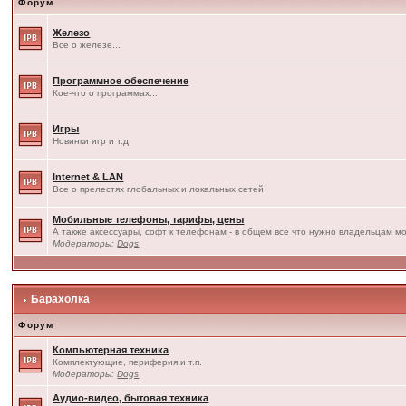
Форум
Железо
Все о железе...
Программное обеспечение
Кое-что о программах...
Игры
Новинки игр и т.д.
Internet & LAN
Все о прелестях глобальных и локальных сетей
Мобильные телефоны, тарифы, цены
А также аксессуары, софт к телефонам - в общем все что нужно владельцам мо
Модераторы:
Dogs
Барахолка
Форум
Компьютерная техника
Комплектующие, периферия и т.п.
Модераторы:
Dogs
Аудио-видео, бытовая техника