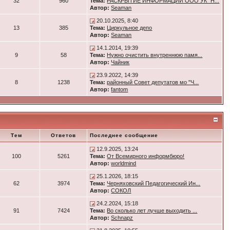
32
960
Тема:
РАСКРЫТИЕ ИНФОРМАЦИИ ООО УК "Н...
Автор:
Seaman
20.10.2025, 8:40
13
385
Тема:
Циркульное депо
Автор:
Seaman
14.1.2014, 19:39
9
58
Тема:
Нужно очистить внутреннюю памя...
Автор:
Чайник
23.9.2022, 14:39
8
1238
Тема:
районный Совет депутатов мо "Ч...
Автор:
fantom
Тем
Ответов
Последнее сообщение
12.9.2025, 13:24
100
5261
Тема:
От Всемирного информбюро!
Автор:
worldmind
25.1.2026, 18:15
62
3974
Тема:
Черняховский Педагогический Ин...
Автор:
СОКОЛ
24.2.2024, 15:18
91
7424
Тема:
Во сколько лет лучше выходить ...
Автор:
Schnapz