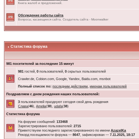
Книга жалоб и предложений.
Обсуждение работы сайта
Вопросы, касающиеся сайта. Создатель сайта - Moonwalker
Статистика форума
981 посетителей за последние 15 минут
981
гостей,
0
пользователей,
0
скрытых пользователей
Crawler.de, Cobion.com, Google, Yandex, Baidu.com, msnbot
Полный список по:
последним действиям
,
именам пользователей
Поздравляем с днем рождения наших пользователей:
3
пользователей празднуют сегодня свой день рождения
Слава
(
46
),
Amelia
(
38
),
udafa
(
38
)
Статистика форума
На форуме сообщений:
133468
Зарегистрировано пользователей:
2715
Приветствуем последнего зарегистрированного по имени
AzazelKa
Рекорд посещаемости форума —
8647
, зафиксирован —
7.11.2025, 18:17