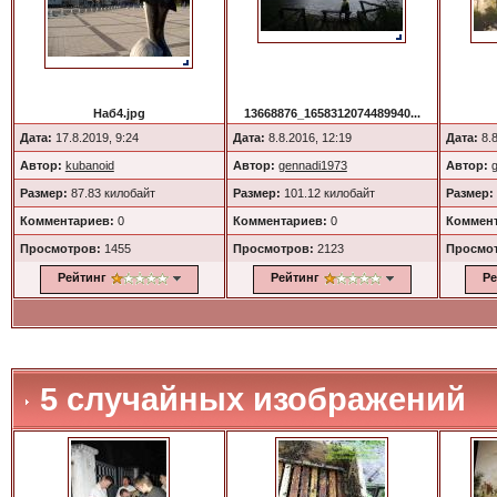
Наб4.jpg
13668876_1658312074489940...
Дата:
17.8.2019, 9:24
Дата:
8.8.2016, 12:19
Дата:
8.8
Автор:
kubanoid
Автор:
gennadi1973
Автор:
Размер:
87.83 килобайт
Размер:
101.12 килобайт
Размер:
Комментариев:
0
Комментариев:
0
Коммент
Просмотров:
1455
Просмотров:
2123
Просмо
Рейтинг
Рейтинг
Ре
5 случайных изображений