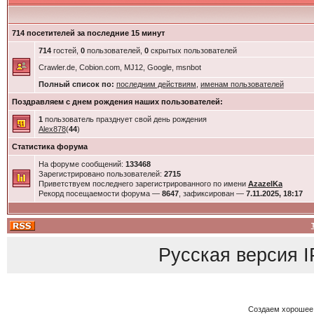
714 посетителей за последние 15 минут
714
гостей,
0
пользователей,
0
скрытых пользователей
Crawler.de, Cobion.com, MJ12, Google, msnbot
Полный список по:
последним действиям
,
именам пользователей
Поздравляем с днем рождения наших пользователей:
1
пользователь празднует свой день рождения
Alex878
(
44
)
Статистика форума
На форуме сообщений:
133468
Зарегистрировано пользователей:
2715
Приветствуем последнего зарегистрированного по имени
AzazelKa
Рекорд посещаемости форума —
8647
, зафиксирован —
7.11.2025, 18:17
Русская версия
I
Создаем хорошее