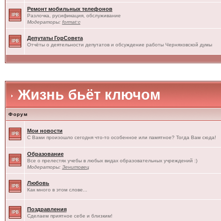
Ремонт мобильных телефонов
Разлочка, русификация, обслуживание
Модераторы:
format:c
Депутаты ГорСовета
Отчёты о деятельности депутатов и обсуждение работы Черняховской думы
Жизнь бьёт ключом
Форум
Мои новости
С Вами произошло сегодня что-то особенное или памятное? Тогда Вам сюда!
Образование
Все о прелестях учебы в любых видах образовательных учреждений :)
Модераторы:
Зенитовец
Любовь
Как много в этом слове...
Поздравления
Сделаем приятное себе и близким!