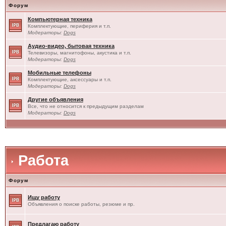
Форум
Компьютерная техника
Комплектующие, периферия и т.п.
Модераторы:
Dogs
Аудио-видео, бытовая техника
Телевизоры, магнитофоны, акустика и т.п.
Модераторы:
Dogs
Мобильные телефоны
Комплектующие, аксессуары и т.п.
Модераторы:
Dogs
Другие объявления
Все, что не относится к предыдущим разделам
Модераторы:
Dogs
Работа
Форум
Ищу работу
Объявления о поиске работы, резюме и пр.
Предлагаю работу