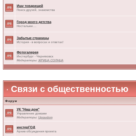
Ищу товарищей
Поиск друзей, знакомства
Город моего детства
Ностальжи....
Забытые страницы
История - в вопросах и ответах!
Фотогалерея
Инстербург - Черняховск
Модераторы:
ЖРИЦА СОЛНЦА
Связи с общественностью
Форум
УК "Наш дом"
Управление домами
Модераторы:
Upravdom
инстерГОД
Архив обсуждения проекта