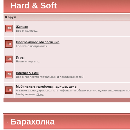
Hard & Soft
Форум
Железо
Все о железе...
Программное обеспечение
Кое-что о программах...
Игры
Новинки игр и т.д.
Internet & LAN
Все о прелестях глобальных и локальных сетей
Мобильные телефоны, тарифы, цены
А также аксессуары, софт к телефонам - в общем все что нужно владельцам моб
Модераторы:
Dogs
Барахолка