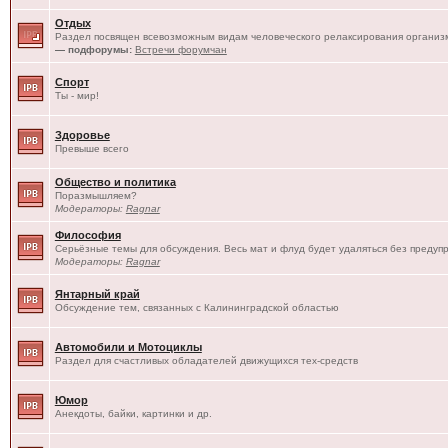
Отдых
Раздел посвящен всевозможным видам человеческого релаксирования организм
— подфорумы:
Встречи форумчан
Спорт
Ты - мир!
Здоровье
Превыше всего
Общество и политика
Поразмышляем?
Модераторы:
Ragnar
Философия
Серьёзные темы для обсуждения. Весь мат и флуд будет удаляться без предуп
Модераторы:
Ragnar
Янтарный край
Обсуждение тем, связанных с Калининградской областью
Автомобили и Мотоциклы
Раздел для счастливых обладателей движущихся тех-средств
Юмор
Анекдоты, байки, картинки и др.